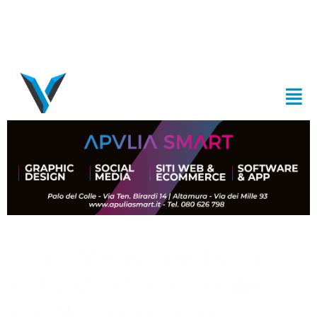
Boxe, Malanga e il sogno
delle Olimpiadi: “Voglio
qualificarmi per Los