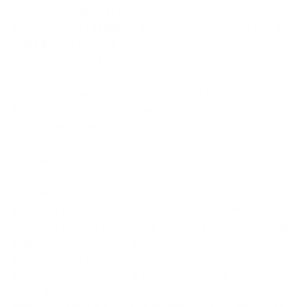
successivamente la boxe.
Punto saldo di Malanga il maestro Salvatore Livorti
della Boxe Livorti, il primo ad aver creduto nel suo
potenziale. Con Livorti un rapporto speciale frutto di
anni dedicati alla disciplina e di un percorso di
crescita sviluppatosi sempre l’uno di fianco all’altro.
Due volte guanto d’oro nel 2018 e 2019, quattro volte
campione italiano èlite (2019-2020-2022-2024),
bronzo europeo under 22 nel 2021, argento ai Giochi
del Mediterraneo 2022, argento EUBC CUP 2023
questi alcuni degli importanti titoli ottenuti dal
giovane pugile pugliese.
Ma facciamo un passo indietro. La vita di Malanga
cambia nel 2019 anno della chiamata nella Nazionale
Italiana di Pugilato. Di qui il debutto nei tornei
internazionali principali come il Mondiale a
Ekaterinburg nel 2019, il Mondiale Elite di Belgrado
2021 dove l’atleta barese ha rappresentato l’Italia