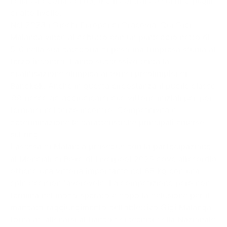
nella categoria dei 63,5kg incontrando sul ring pugili
di alto livello.
Nel 2023 i Giochi Europei di Cracovia. Qui Gigi
Malanga vince al debutto con un punteggio netto di
5-0 nella sua categoria di peso ma l’impresa sfuma al
terzo incontro. L’anno successivo tenta la
qualificazione olimpica ai tornei preolimpici di
Bangkok. Anche in questa circostanza il pugile classe
‘99 riesce ad aggiudicarsi due vittorie iniziali per poi
fermarsi nel terzo incontro.
Competitività e
determinazione le caratteristiche principali emerse
sul ring.
L’ascesa di Malanga prosegue con la partecipazione
ai Mondiali di Boxe di Liverpool 2025 dove all’esordio
ottiene una vittoria importante nei 65 kg con una
split decision favorevole. La competizione però non
termina nel modo sperato e dopo la delusione per il
mancato raggiungimento dell’obiettivo Gigi Malanga
torna ad allenarsi al fianco dei tecnici della Nazionale