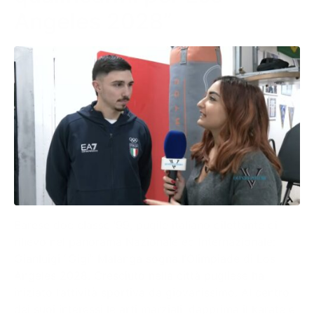
Angeles 2028”
Barese doc classe ’99, pugile italiano dilettante di
rilievo nel panorama Nazionale ed Internazionale:
Gianluigi “Gigi” Malanga sogna l’Olimpiade di Los
Angeles 2028. Cresciuto nella città pugliese ha
iniziato l’attività sportiva da giovanissimo. Al centro
dei suoi interessi le arti marziali: dapprima il karate e