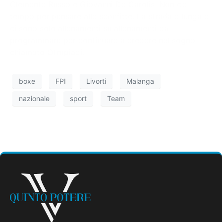
Clemente Russo e Giovanni De Carolis. Non c’è
tempo per pensare alle sconfitte. La strada è lunga e
ci sono solo allenamenti su allenamenti da
programmare per continuare a credere nel sogno
chiamato Olimpiadi.
boxe
FPI
Livorti
Malanga
nazionale
sport
Team