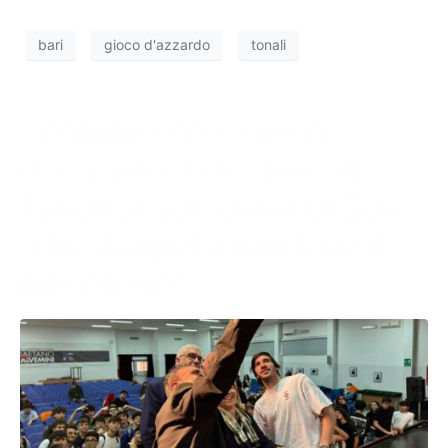
bari
gioco d'azzardo
tonali
Scommesse e gioco
d’azzardo, la lezione di
Tonali al Salvemini di Bari:
“Ho sbagliato non fate il
mio errore”