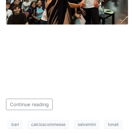
Sandro Tonali è stato ospite ieri mattina del liceo
scientifico Salvemini di Bari in un incontro
organizzato con la Federcalcio. L’ex centrocampista
del Milan, oggi di proprietà del Newcastle, è stato
squalificato ad ottobre, fino al 28 agosto 2024, per
violazione in materia di calcioscommesse. Da qui un
percorso rieducativo nelle scuole per raccontare la
propria esperienza di vita e sensibilizzare i più
giovani.
Continue reading
bari
calcioscommesse
salvemini
tonali