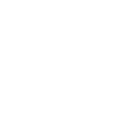
Nazionale azzurra, è tornato a parlare dopo il ritorno
in campo e dopo aver scontato la maxi squalifica per
scommesse. L’ex Milan, nell’intervista rilasciata a
Cronache di Spogliatoio, ha raccontato alcuni
retroscena sugli incontri nelle scuole.
“Ho fatto tanti incontri nelle scuole, la prima mezz’ora
parlavo di quello e poi partivano le domande sul
calcio perché è questo che interessava ai bambini –
racconta -. Abbiamo allungato gli incontri per poter
rispondere su tutto. Con i ragazzi più grandi trovavi
gente che ne capiva qualcosa, per chi ha tutti questi
canali e ha dei soldi è molto più facile cadere in
tentazione”.
“Ho fatto un anno con uno psicologo incontrandolo 4
volte a settimana, i primi mesi mi allenavo senza
stimoli e senza un obiettivo finale. Mi sono trovato in
un momento che ero in difficoltà, andavo al campo
senza stimoli e per quello la psicologa era
importante per ritrovare gli stimoli”, ha poi aggiunto.