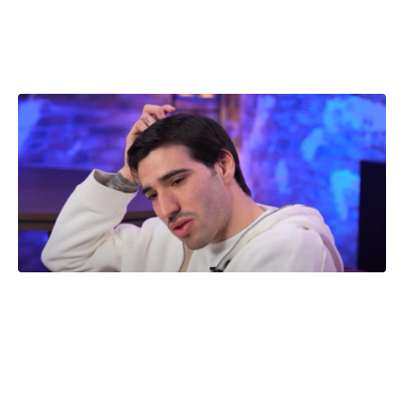
15 anni e ho capito che
giocava d’azzardo”
“Ho avuto un incontro con un ragazzino di 15 anni a
Bari e ho capito che giocava d’azzardo. Alle mie
domande ha risposto in modo spaventato e lì capisci
le situazioni se uno gioca o non gioca”.
Sandro Tonali, centrocampista del Newcastle e della