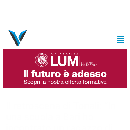
Il retroscena di Tonali: “In
una scuola a Bari ho
incontrato un ragazzo di