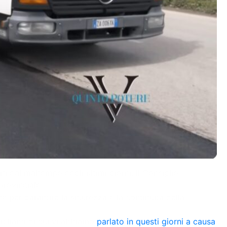
ti dal maltempo degli ultimi giorni. Il Consiglio
provinciale.
 per garantire la sicurezza e la continuità della
utigliano di cui vi abbiamo
parlato in questi giorni a causa