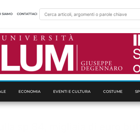
I SIAMO
CONTATTACI
ALE
ECONOMIA
EVENTI E CULTURA
COSTUME
S
lla sp 84, migliaia di euro but