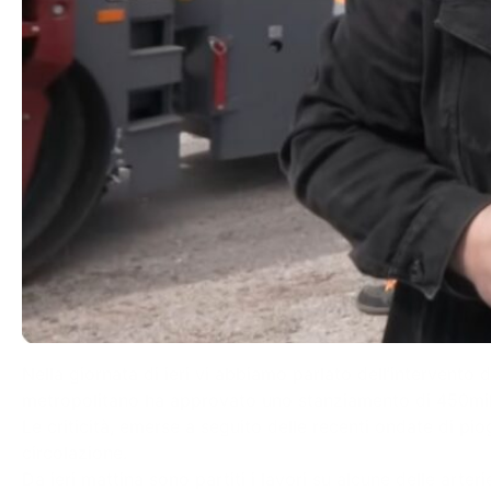
Nella giornata di ieri vi abbiamo parlato dell’intervento d
metropolitano ha approvato uno stanziamento di 450mila eu
Le criticità, emerse a seguito delle recenti ondate di pi
circolazione.
Da ieri mattina sono partiti i lavori su alcune delle arte