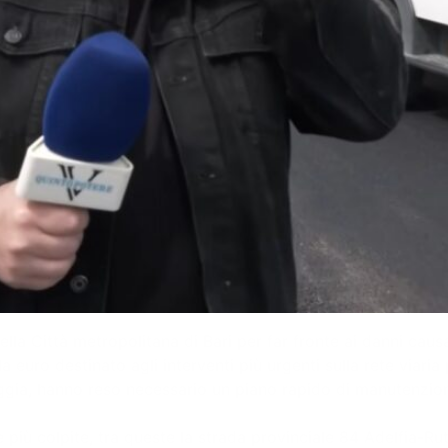
ella Città metropolitana di Bari per far fronte ai danni causa
ro destinato agli interventi più urgenti sulla rete viaria 
oggia, hanno reso necessario un piano rapido di manutenzione
rie più colpite, tra queste la strada provinciale 84 Adelfia-R