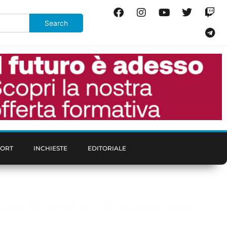
PORT
INCHIESTE
EDITORIALE
tati al vento: “Durano una