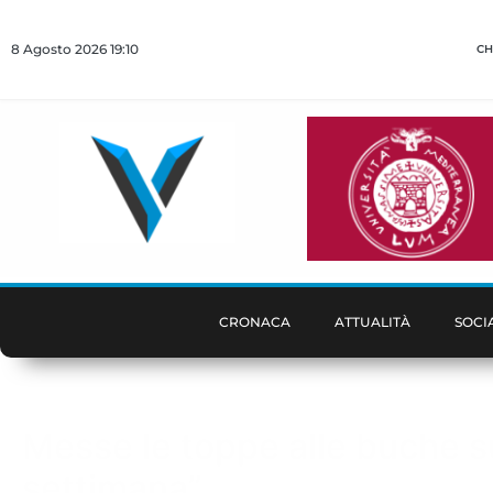
8 Agosto 2026 19:10
CH
CRONACA
ATTUALITÀ
SOCI
Messe le toppe alle buche su
settimana”