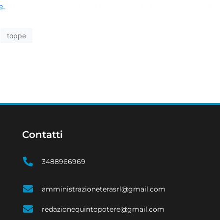
e.
Abbiamo documentato i lavori con il dubbio esistenziale
toppe
Contatti
3488966969
amministrazioneterasrl@gmail.com
redazionequintopotere@gmail.com