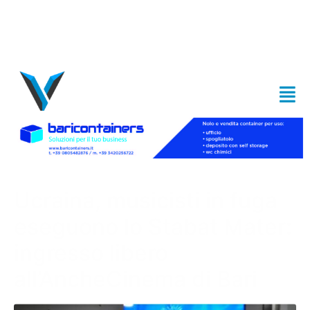
Ucraina, musicisti in fuga
eseguono lo Stabat Mater:
ingresso libero
all’AncheCinema di Bari