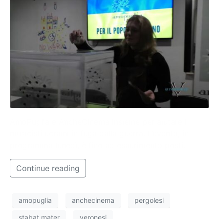
AmoPuglia e AncheCinema insieme per aiutare i
musicisti ucraini in fuga dalla guerra. L’evento, in
programma lunedì, è fino ad esaurimento posti.
Continue reading
amopuglia
anchecinema
pergolesi
stabat mater
veronesi