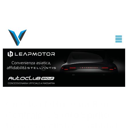
Guasto elettrico tra Bari
Centrale e Santo Spirito:
treni cancellati e sostituiti