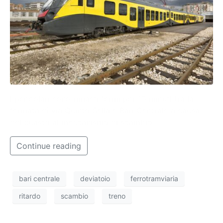
I pendolari sono rimasti fermi per 15 minuti tra la
fermata di via Quinto Sella e Bari Centrale a causa
del guasto al meccanismo di scambio.
Continue reading
bari centrale
deviatoio
ferrotramviaria
ritardo
scambio
treno