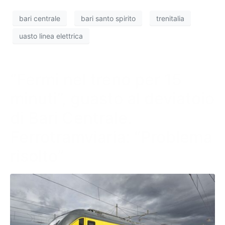
bari centrale
bari santo spirito
trenitalia
uasto linea elettrica
“Fermi nel treno per 15
minuti”, guasto al deviatoio
di Bari Centrale.
Ferrotramviaria: “Problema
risolto”