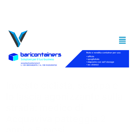
Investe ciclista, scappa e
lo lascia agonizzante sulla
strada: medico di
Acquaviva patteggia 2
anni e 5 mesi