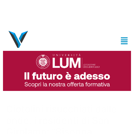
Ciotolini risucchiati dalle
onde, i residenti di San
Girolamo: “Bisogna