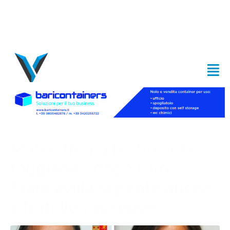
Mafia, trema la “Società
foggiana”: dopo Ciro
Francavilla si pente anche
il fratello Giuseppe