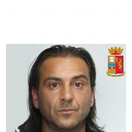
Mafia, nuovo pentito nella
“Società” foggiana: è il
boss Ciro Francavilla