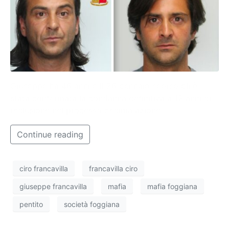
Giuseppe ha 46 anni e il 26 gennaio scorso gli è
stata confermata la condanna definitiva a 12 anni di
reclusione nel processo decima azione.
Continue reading
ciro francavilla
francavilla ciro
giuseppe francavilla
mafia
mafia foggiana
pentito
società foggiana