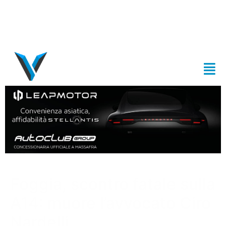
Foggia, scontro fatale sulla
A14: muore l’avvocato Ciro
Nardelli