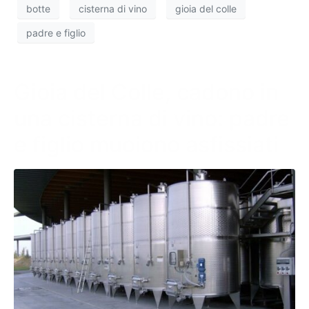
botte
cisterna di vino
gioia del colle
padre e figlio
Gioia del Colle, cadono in
una cisterna di vino: padre
e figlio muoiono asfissiati