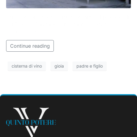
Per i due non c’è stato niente da fare. Sul posto Vigili
del Fuoco e Carabinieri che stanno indagando
sull’accaduto.
Continue reading
cisterna di vino
gioia
padre e figlio