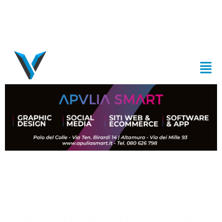
Gioia, padre e figlio
muoiono in una cisterna di
vino: indagine per omicidio