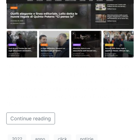
Non abbiamo mai nascosto i numeri e quelli raccolti
fin qui sono importantissimi per una testata online
nata da un solo anno. La giusta ricompensa per il
lavoro quotidiano dell’intera redazione. Non ci siamo
mai fermati in 365 giorni, neppure a Ferragosto o
Natale.
Continue reading
2022
anno
click
notizie