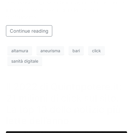
trasmissione digitale delle immagini della Tac mentre
il paziente era ancora in ambulanza per il
trasferimento.
Continue reading
altamura
aneurisma
bari
click
sanità digitale
Il 2022 di Quintopotere.it:
21 milioni di click sul sito.
La top 10 delle notizie più
lette dell’anno