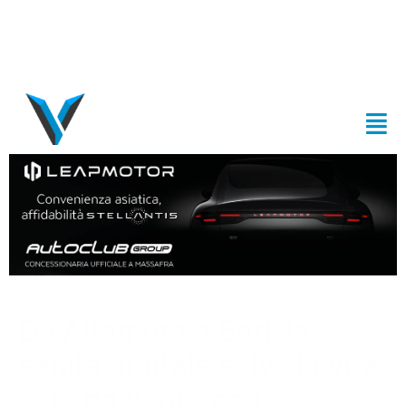
Da Altamura a Bari, la
sanità digitale salva la vita
a un paziente con