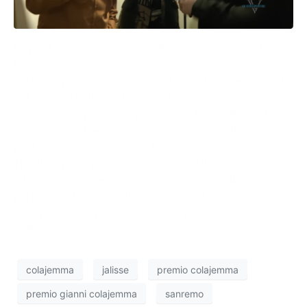
Dopo il grande successo della prima edizione, il
Premio Gianni Colajemma è tornato con una nuova
edizione per celebrare e valorizzare i giovani talenti
del nostro territorio. L’evento ha avuto luogo il 15
marzo 2025, presso il prestigioso Teatro Kursaal
Santalucia di Bari, uno dei teatri storici della città, e
presto vi documenteremo la serata.
Tra gli ospiti speciali i Jalisse che abbiamo
intervistato a margine dell’evento. Impossibile non
parlarne del Festival di Sanremo, il duo non si arrende
ed è pronto a riprovarci anche il prossimo anno dopo
i 28 no incassati.
colajemma
jalisse
premio colajemma
premio gianni colajemma
sanremo