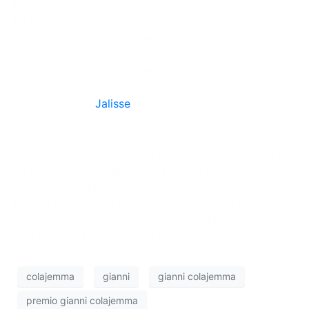
italiana.
La seconda edizione del premio ha rappresentato
una nuova opportunità per dare visibilità a quei
giovani che, come Gianni Colajemma, vogliono fare
dell’arte la propria vita, superando le sfide del
contesto sociale ed economico attuale. Ospiti
speciali come i
Jalisse
e Nico Salatino.
A trionfare Maria Nicole Bacco in arte Marie Nicola. Il
Premio “Piccinni 28” è andato invece ad Alessandro
Sciannimanico in arte Scianni, cantautore barese che
ha emozionato il rappresentante del premio, Alessio
Luigi Florio imprenditore barese, consegnando una
borsa di studio. Sul palco anche Giuseppe Dilillo,
vincitore del Primo Premio Gianni Colajemma del
2024. Ecco il dietro le quinte targato Quinto Potere.
colajemma
gianni
gianni colajemma
premio gianni colajemma