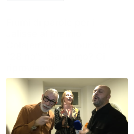
Fiumi di parole per i
Jalisse al premio
Colajemma. In tour con
“28 no”: “Sanremo? Ci
riproviamo”