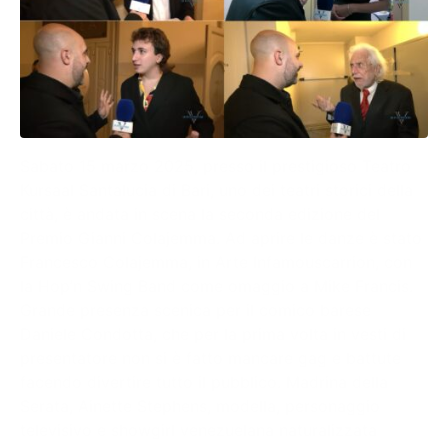
Sabato 15 marzo 2025, presso il prestigioso Teatro
Kursaal Santalucia di Bari, uno dei teatri storici della
città, è andata in scena la seconda edizione del
Premio Gianni Colajemma. Ad aprire le danze è stato
Francesco Colajemma, in Arte Infamouscarrion, con
la Hop’n Swing Band come omaggio a Mike Francis.
Grande presenza scenica per il comico barese
Daniele Condotta, che per la prima volta in vesti di
presentatore non si è fatto mancare gag e battute
facendo divertire tutto il pubblico. Madrina della
Serata, Ainette Stephens, modella, personaggio
televisivo e showgirl venezuelana naturalizzata