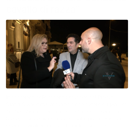
cavallo di razza”
In occasione della seconda edizione del Premio
Gianni Colajemma, abbiamo avuto l’onore e il piacere
di chiacchierare con Francesca Cirone e Gianni Di
Staso, i due comici star dei social e protagonisti di
siparietti virali al fianco di Daniele Condotta.