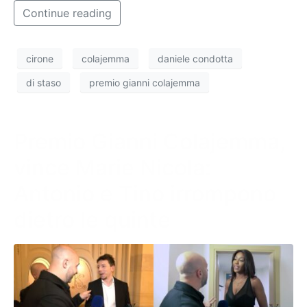
Continue reading
cirone
colajemma
daniele condotta
di staso
premio gianni colajemma
Premio Gianni Colajemma,
vince Marie Nicola:
Antonio e Tino irrompono
dietro le quinte