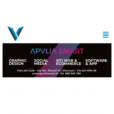
Premio Gianni Colajemma,
Distaso e Cirone: “Dalla tv
ai social. Daniele Condotta