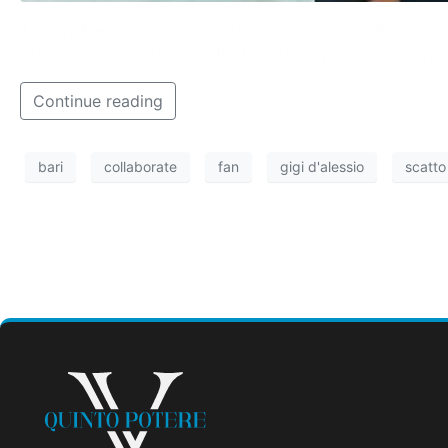
Tommy Parisi ha sempre sostenuto di essersi allontanato 
otto anni di reclusione e all’interdizione perpetua dai pub
Continue reading
bari
collaborate
fan
gigi d'alessio
scatto