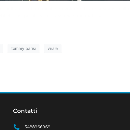
dagli ambienti criminali e di voler dedicare la sua vita a
blici uffici per il reato di associazione mafiosa.
tommy parisi
virale
Contatti
3488966969