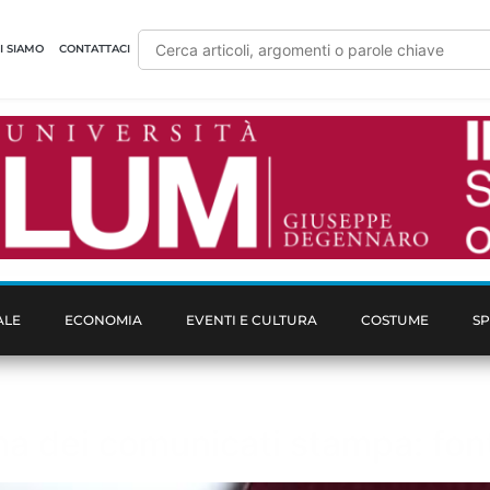
I SIAMO
CONTATTACI
ALE
ECONOMIA
EVENTI E CULTURA
COSTUME
S
rma dei comunicati stampa: font