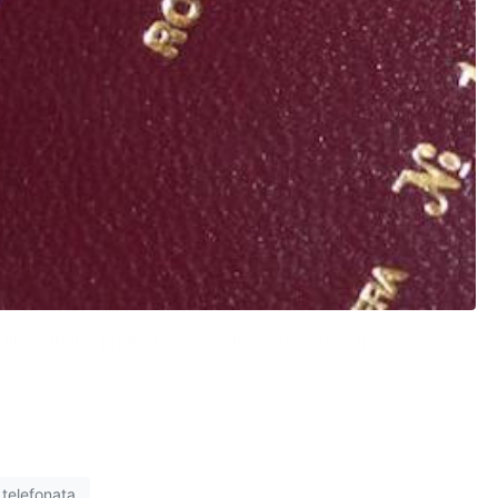
illeggibili e privi di contenuti mediamente interessanti,
telefonata