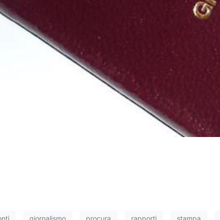
ma della tardiva uscita dei comunicati stampa, in alcuni casi 
onti
giornalismo
procura
rapporti
stampa