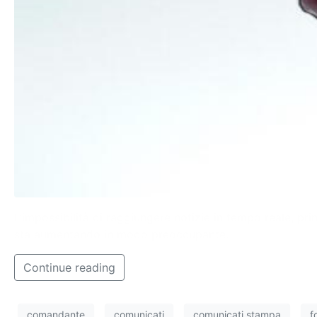
L’impossibilità di raggiungere notizie in tempo reale, pri
sta aumentando in modo preoccupante.
Continue reading
comandante
comunicati
comunicati stampa
f