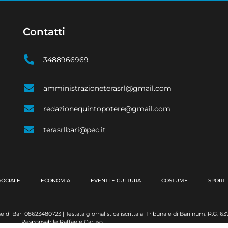
Contatti
3488966969
amministrazioneterasrl@gmail.com
redazionequintopotere@gmail.com
terasrlbari@pec.it
SOCIALE
ECONOMIA
EVENTI E CULTURA
COSTUME
SPORT
e di Bari 08623480723 | Testata giornalistica iscritta al Tribunale di Bari num. R.G. 
Responsabile Raffaele Caruso