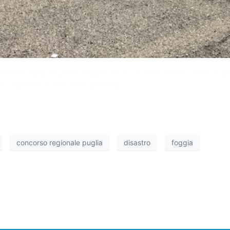
ndetto dalla Regione Puglia: “Non ci sono servizi, solo qu
are, davvero è una cosa pietosa”.
concorso regionale puglia
disastro
foggia