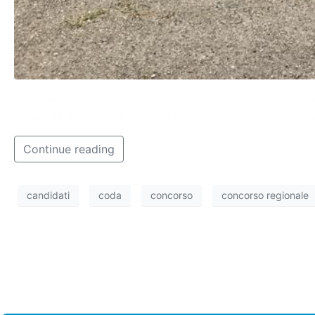
La testimonianza di un candidato al concorso pubblico i
latrina, un bar che alle 12 ha già finito le robe da mangi
Continue reading
candidati
coda
concorso
concorso regionale