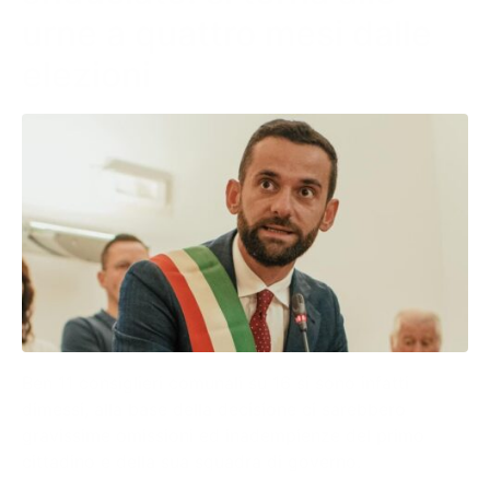
urne a quattro mesi dalle
elezioni
Ben 11 consiglieri comunali su 16 si sono infatti
dimessi, alla base della decisione ci sarebbero
gravissime omissioni ed inadempienze del primo
cittadino e della sua squadra di governo.