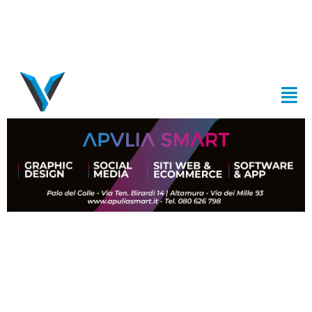
Terremoto a Castellaneta,
il sindaco Di Pippa viene
sfiduciato: si torna alle