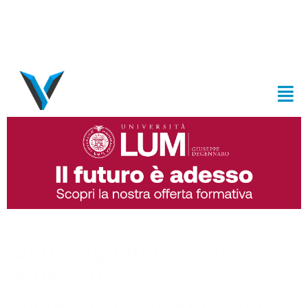
Bari vergognoso, ultras a
muso duro. ESCLUSIVO: il
faccia a faccia con Longo