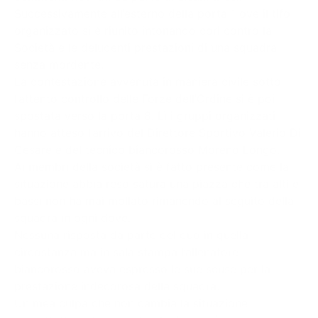
Successivamente all’esterno della porta 1 ove il tifo
organizzato si è riunito intonando cori contro la
Società e le deludenti prestazioni di una squadra
senza mordente.
La contestazione avvenuta in maniera civile sotto
l’attento controllo delle Forze dell’Ordine si è poi
spostata verso la porta 8. Lì i gruppi organizzati
hanno atteso l’arrivo del Direttore Sportivo Valerio Di
Cesare e del tecnico biancorosso Moreno Longo.
Ai membri della società si è fatto presente come la
situazione abbia reso satura una piazza che tra alti e
bassi non ha mai mollato rimanendo al seguito della
squadra in ogni dove.
Nessuna risposta da parte del duo in quella
circostanza ma in sala stampa l’allenatore
biancorosso aveva espresso le sue scuse per la
prestazione indecorosa della squadra.
Un mea culpa che non cambia la situazione