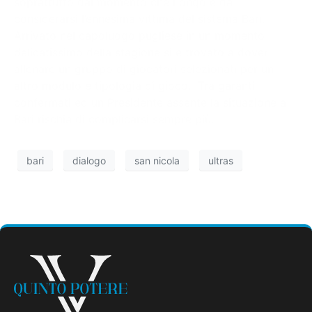
soprattutto dal momento che Longo è da
considerarsi l’ennesima vittima del sistema Bari.
Arrivato nel capoluogo pugliese in un momento
delicatissimo della stagione si è trovato a dover
allenare un gruppo di giocatori selezionati per un
altro modulo e tipologia di gioco. Tra garanti
confermati ed un Presidente assente la situazione a
Bari rischia di complicarsi sempre più.
bari
dialogo
san nicola
ultras