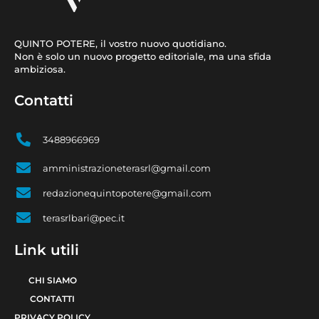
QUINTO POTERE, il vostro nuovo quotidiano.
Non è solo un nuovo progetto editoriale, ma una sfida
ambiziosa.
Contatti
3488966969
amministrazioneterasrl@gmail.com
redazionequintopotere@gmail.com
terasrlbari@pec.it
Link utili
CHI SIAMO
CONTATTI
PRIVACY POLICY