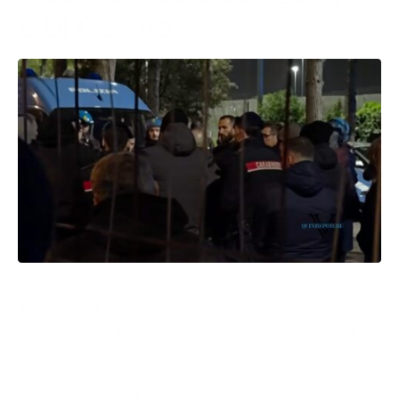
e Di Cesare
Perde il Bari tra le mura amiche del San Nicola contro
il Sudtirol di mister Castori. Innumerevoli le
contestazioni avvenute nel pomeriggio. Dapprima in
tribuna d’onore dove il Presidente Luigi De Laurentiis
è stato scortato verso l’uscita in seguito a fischi e
commenti ricevuti da parte di alcuni tifosi.