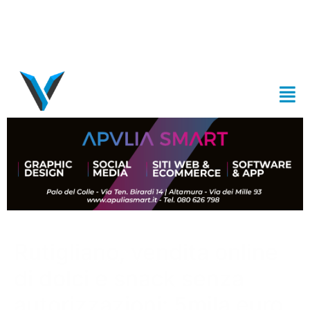
Rutigliano, vendita online
di dolci e snack senza
autorizzazioni: 5mila euro