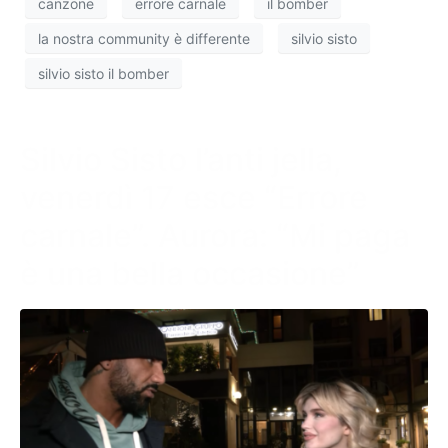
canzone
errore carnale
il bomber
la nostra community è differente
silvio sisto
silvio sisto il bomber
Silvio Sisto l’anti jella,
venerdì 17 esce “Errore
carnale”. Aurora: “Mi paga
è una bella occasione”