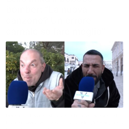
bomber: “La nuova
canzone? Un errore
carnale so fare meglio”
Manca pochissimo all’uscita dell’ultima canzone del
bomber Silvio Sisto, a suo modo Lello gli ha augurato