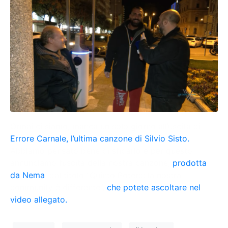
Ormai ci siamo, manca un solo giorno all’uscita di
Errore Carnale, l’ultima canzone di Silvio Sisto.
Abbiamo pensato bene di sfidarlo e per questo
annunciamo l’uscita della nostra canzone,
prodotta
da Nema
, dal titolo “Quinto Potere: la nostra
community è differente”,
che potete ascoltare nel
video allegato.