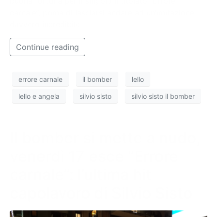
buona fortuna per il singolo intitolato “Errore
carnale”, prima di lasciarsi andare ad un’imitazione
davvero incredibile.
Continue reading
errore carnale
il bomber
lello
lello e angela
silvio sisto
silvio sisto il bomber
Il bomber si mette a nudo,
venerdì 17 esce “Errore
carnale”: l’ultima hit
capolavoro di Silvio Sisto