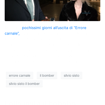
Mancano
pochissimi giorni all’uscita di “Errore
carnale”,
l’ultima canzone di Silvio Sisto. Abbiamo
intervistato Aurora, sarà lei ad interpretare l’ex
fidanzata del Bomber, Tiziana, nel videoclip. Ci
racconta come lo ha conosciuto tramite i social e il
Bomber per la prima volta, davanti alla nostra
telecamera, quale ruolo dovrà interpretare.
errore carnale
il bomber
silvio sisto
silvio sisto il bomber
Lello imita il bobobo