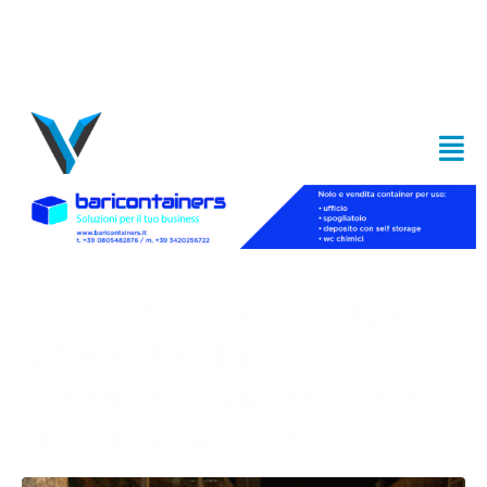
“La nostra community è
differente”, fuori la
canzone di Quinto Potere:
sfida lanciata al Bomber