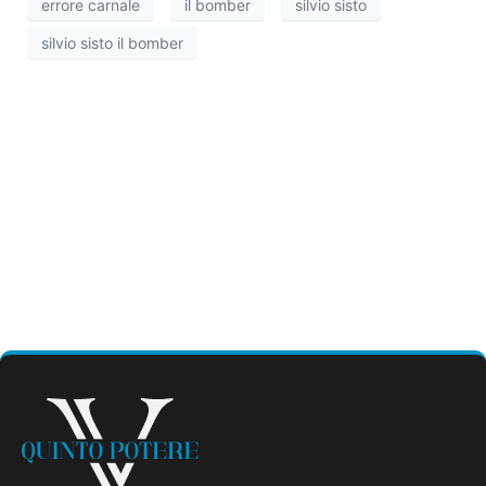
errore carnale
il bomber
silvio sisto
silvio sisto il bomber