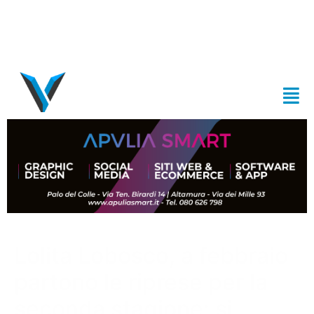
Lolita Lobosco, a febbraio
partono le riprese per la
seconda stagione: si