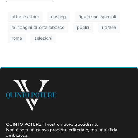
attori e attrici
casting
figurazioni speciali
le indagini di lolita lobosco
puglia
riprese
roma
selezioni
QUINTO POTERE, il vostro nuovo quotidiano.
Non è solo un nuovo progetto editoriale, ma una sfida
ambiziosa.