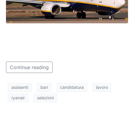
I candidati devono avere un’altezza fra 157 e 188
centimetri, capacità natatoria, flessibilità,
propensione per il servizio clienti, conoscenza della
lingua inglese scritta e orale.
Continue reading
assisenti
bari
candidatura
lavoro
ryanair
selezioni
Ryanair recluta assistenti