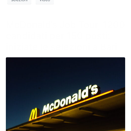
McDonald’s Job Tour, 1200
candidati per 150 posti:
iniziate le selezioni a Bari