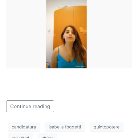
Lei si chiama Isabella Foggetti, è una giovane mamma
di 27 anni ed è tra i primi candidati a ricoprire il ruolo
di nuovo inviato di quintopotere.it.
Continue reading
candidatura
isabella foggetti
quintopotere
selezioni
video