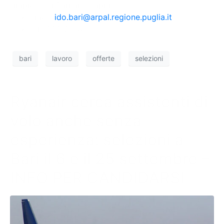
l’impiego di Bari ai recapiti:
email:
ido.bari@arpal.regione
.
puglia.it
tel.: 080/2108001
bari
lavoro
offerte
selezioni
Ryanair cerca assistenti di
volo anche senza
esperienza: selezioni a
Bari il 6 e il 25 settembre –
INFO PER CANDIDARSI