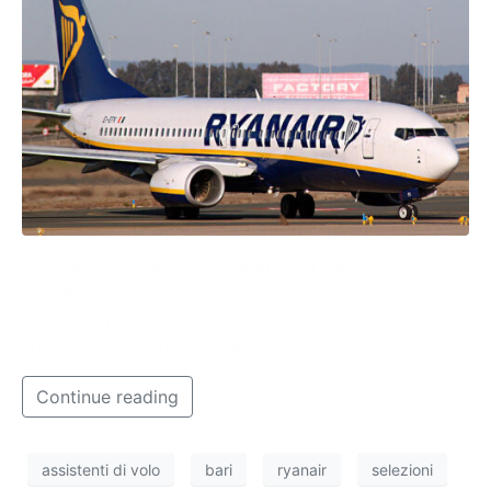
I candidati devono avere un’altezza fra 157 e 188
centimetri, capacità natatoria, flessibilità,
propensione per il servizio clienti, conoscenza della
lingua inglese scritta e orale.
Continue reading
assistenti di volo
bari
ryanair
selezioni