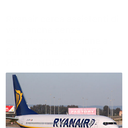
Ryanair cerca assistenti di
volo anche senza
esperienza: selezione a
Bari il 28 marzo – INFO
PER CANDIDARSI