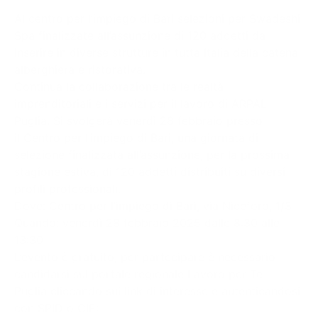
Al centro per l’impiego di Bari selezioni per Swadeshi
Spa finalizzate all’assunzione di 120 addetti da
inserire in diverse strutture in tutta Italia della catena
alberghiera e ristorativa.
Continua la collaborazione tra le realtà
imprenditoriali e i servizi per il lavoro di ARPAL
Puglia. Si svolgerà venerdì 28 febbraio presso
il Centro per l’impiego di Bari, una giornata di
selezione finalizzata all’assunzione, per la prossima
stagione estiva, di 120 addetti distribuiti su diversi
profili professionali.
Dove: Centro per l’impiego di Bari, via Niceforo, 1/3
Quando: venerdì 28 febbraio 2025 dalle 8:30 alle
13:30
L’evento è gratuito, per partecipare è necessario
candidarsi sul portale regionale Lavoro per Te
Puglia cliccando sui link di interesse e autenticandosi
con SPID o CIE: