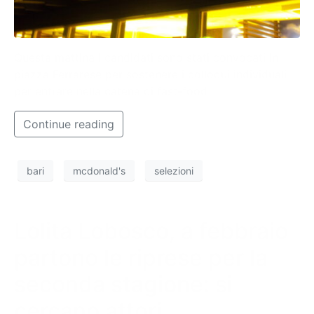
Questa mattina i candidati sono stati convocati in
piazza Ferrarese per sostenere i colloqui individuali
per entrare nella catena di fast-food
Continue reading
bari
mcdonald's
selezioni
Lolita Lobosco, a febbraio
partono le riprese per la
seconda stagione: si
cercano attori