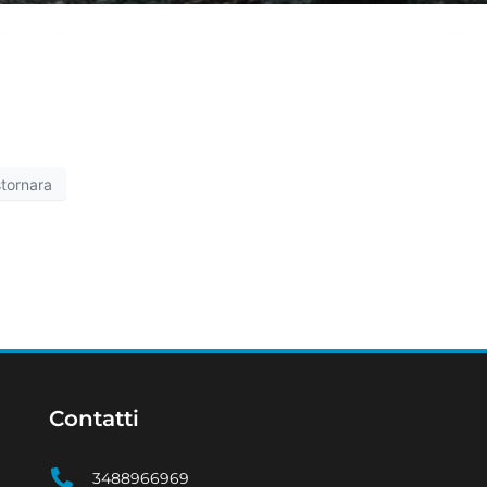
all’abitazione dell’ispettore la cui facciata è stata lambita
stornara
Contatti
3488966969