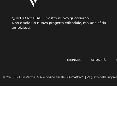
QUINTO POTERE, il vostro nuovo quotidiano.
Non è solo un nuovo progetto editoriale, ma una sfida
ambiziosa.
CRONACA
ATTUALITÀ
© 2021 TERA Srl Partita I.V.A. e codice fiscale 08623480723 | Registro delle impres
Made