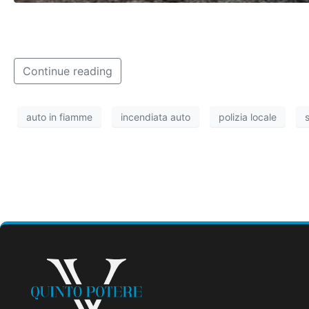
Si tratta di una Peugeot 207 che era parcheggiata davanti 
intervenuti i vigili del fuoco e i carabinieri.
Continue reading
auto in fiamme
incendiata auto
polizia locale