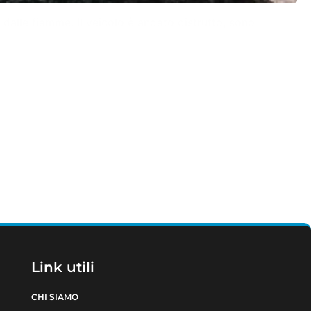
 dalle fiamme. Il veicolo è andato distrutto, sono
Link utili
CHI SIAMO