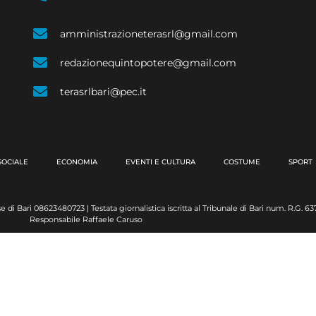
amministrazioneterasrl@gmail.com
redazionequintopotere@gmail.com
terasrlbari@pec.it
SOCIALE
ECONOMIA
EVENTI E CULTURA
COSTUME
SPORT
e di Bari 08623480723 | Testata giornalistica iscritta al Tribunale di Bari num. R.G. 
Responsabile Raffaele Caruso
 with passion by