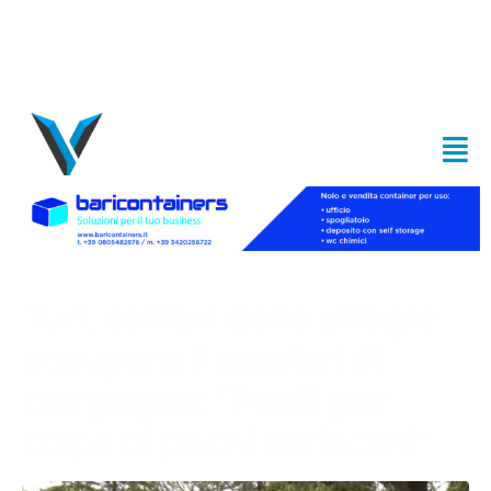
Turi, schiavi delle ciliegie
occupano i casolari di
campagna: “Puniti per
colpa di pochi ubriaconi”