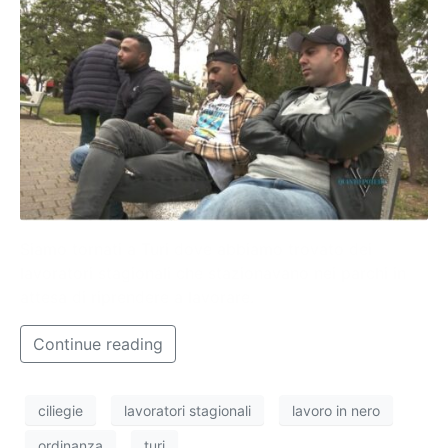
Siamo tornati a Turi dove abbiamo trovato dei
lavoratori stagionali che stazionavano nei parchi in
attesa di riprendere a lavorare.
Continue reading
ciliegie
lavoratori stagionali
lavoro in nero
ordinanza
turi