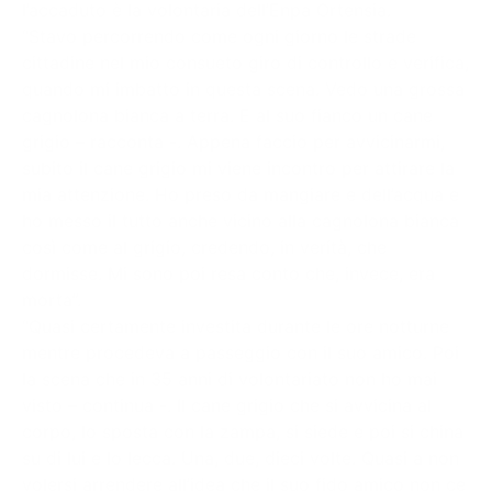
l’accaduto è la volontaria dell’Enpa Ortensia.
“Stavo percorrendo come ogni giorno le strade
cittadine nel mio consueto giro di controllo e verifica,
quando mi imbatto in questa scena. Vedo una grossa
cagnolona bianca a terra. E al suo fianco un cane
grigio – racconta -. Appena faccio per avvicinarmi,
subito il cane grigio mi viene incontro per attirare la
mia attenzione. Ho preso da mangiare e dell’acqua e
ho messo il tutto anche vicino alla cagnolona bianca
così come al grigio, credendo, in verità, che
dormisse. Mi sono poi resa conto che, invece, era
morta”.
“Quasi certamente investita durante le ore notturne
mentre procedeva a passeggio con il suo amico. Poi
la scena che in 35 anni di volontariato non ho mai
visto – continua -. Il cane grigio che si avvicina al
corpo, lo sposta con la zampa, si siede e poi si china
su di lui e lo lecca. Una, due, dieci volte. Quasi a non
volersi arrendere all’idea che il suo fido amico non ce