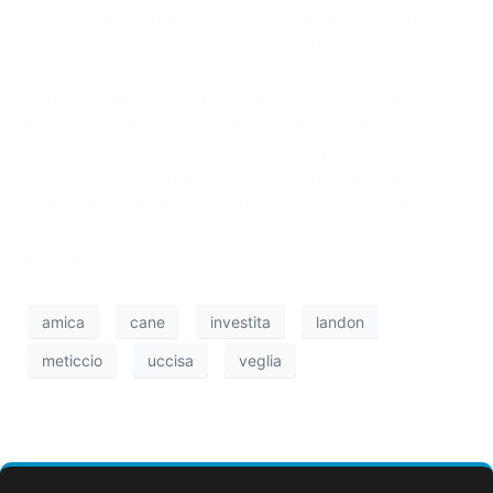
l’avesse fatta. Lo avesse lasciato, lì, su un freddo
asfalto in una notte di inizio dicembre”.
“Chiamo, come da prassi, anche la polizia locale e
giunge sul posto una pattuglia. Un agente non riesce
a trattenere le lacrime che gli rigano il volto. Una
scena straziante ma allo stesso tempo emozionante,
che colpisce dritto al cuore”, conclude. Entrambi i
cani hanno due anni. Landon è stato portato in
rifugio ed è già partita la catena di solidarietà per
adottarlo.
amica
cane
investita
landon
meticcio
uccisa
veglia