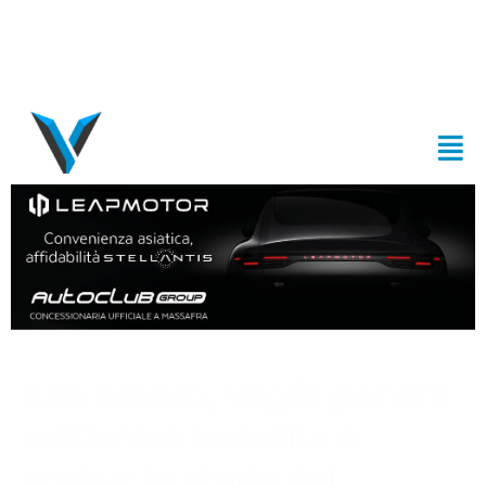
San Severo, veglia per ore
sull’amica investita e
uccisa: la storia del