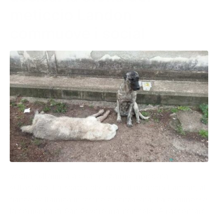
meticcio Landon
commuove i social
Veglia sull’amica a quattro zampe ripiegata
sull’asfalto. Lo scatto che ritrae il meticcio Landon, al
fianco dell’amica investito e senza vita, ha commosso
la comunità di San Severo ma non solo. A raccontare