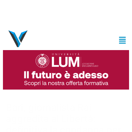
Bari, giornalista Rai
aggredita al Libertà:
definitiva la condanna per