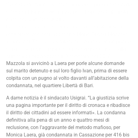
Cassazione hanno rigettato il ricorso presentato dalla
difesa di Monica Laera, moglie di Lorenzo Caldarola,
boss del clan Strisciuglio.
La donna è stata condannata a 1 anno e 4 mesi di
reclusione per aver aggredito Maria Grazia Mazzola,
inviata del Tg1. La giornalista fu colpita con un pugno
durante la registrazione di un servizio dedicato alla
criminalità organizzata il 9 febbraio del 2018.
Mazzola si avvicinò a Laera per porle alcune domande
sul marito detenuto e sul loro figlio Ivan, prima di essere
colpita con un pugno al volto davanti all’abitazione della
condannata, nel quartiere Libertà di Bari.
A darne notizia è il sindacato Usigrai. “L
a giustizia scrive
una pagina importante per il diritto di cronaca e ribadisce
il diritto dei cittadini ad essere informati». La condanna
definitiva alla pena di un anno e quattro mesi di
reclusione, con l’aggravante del metodo mafioso, per
Monica Laera, già condannata in Cassazione per 416 bis