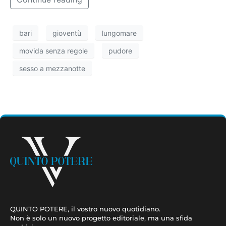
bari
gioventù
lungomare
movida senza regole
pudore
sesso a mezzanotte
QUINTO POTERE, il vostro nuovo quotidiano.
Non è solo un nuovo progetto editoriale, ma una sfida