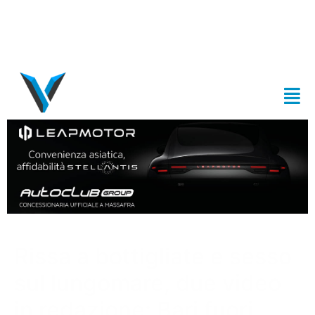
Rissa a bottigliate e sesso
sul lungomare, due video
in redazione: Bari fuori