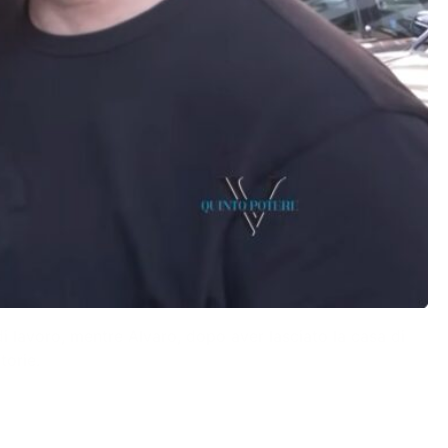
di lavoro, mentre Alvaro, dopo aver lasciato la casa di
torie.