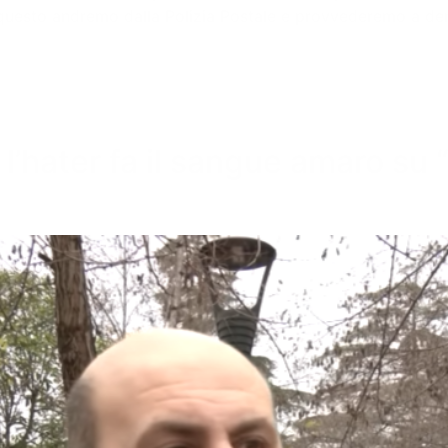
 questo andremo dalla Polizia Postale e provvederemo a den
l’hater fa il sangue amaro su “