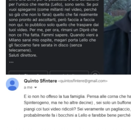
Torniamo purtroppo a parlare dell’ideatore di “Quinto Sf