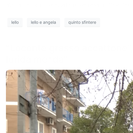
alla carica con nuove email e nuove pesanti offese. Per
lello
lello e angela
quinto sfintere
“Loconte grasso accattone”, 
lurida me*da”