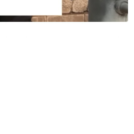
sulti e scrivendo anche canzoncine per denigrare tutto
e. Almeno di coloro che ci mettono la faccia e non si