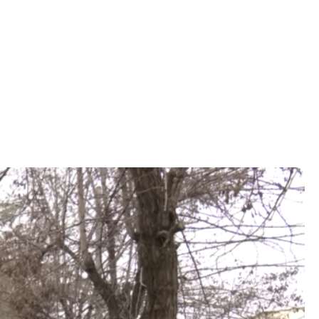
unciarlo.
Quinto sfintere”: “Sei una