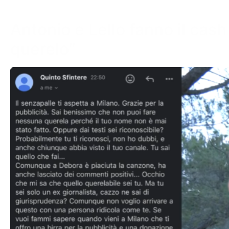
Antonio e Lello fanno il cash
querelo”