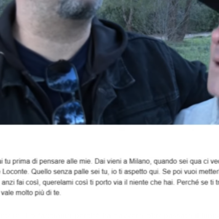
intere”. Lo facciamo perché ha davvero oltrepassato il limit