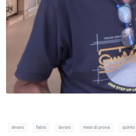
Tre mesi di prova fino a settembre per rimettersi in gioc
Quinto Potere, ha parlato tre ore con Quinto Sfintere, uno 
alvaro
fabio
lavoro
mesi di prova
quinto 