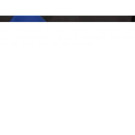
 ha alzato troppo il tiro nei commenti, riempiendoci di in
tti, ci mancherebbe, e soprattutto siamo aperti alle critich
te faticano ad avere una vita dignitosa.