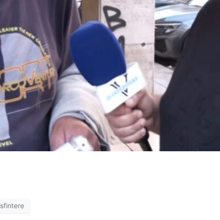
o. Fabio è pronto a sfruttare al meglio questa opportunità 
dei nostri haters principali. Differenze abissali tra le due s
sfintere