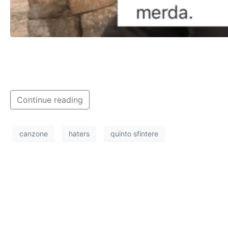
Da Quinto Potere a Quinto Sfintere. Ultimamente qualcuno
quello che noi facciamo. Non pretendiamo di piacere a tu
nascondono dietro a nickname fasulli perché probabilmen
Continue reading
canzone
haters
quinto sfintere