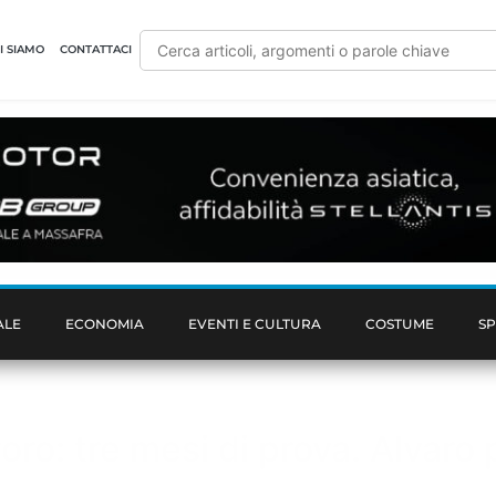
I SIAMO
CONTATTACI
ALE
ECONOMIA
EVENTI E CULTURA
COSTUME
S
voro: tre mesi di prova. Alvaro