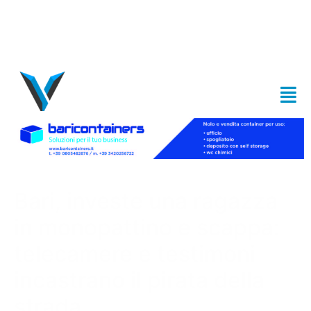
Bari, investe una ragazza
in monopattino e scappa:
telecamere e testimoni
incastrano il pirata della
strada