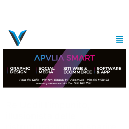
Re Uddil l’impunito,
illusionista delle
ristrutturazioni: fa sparire