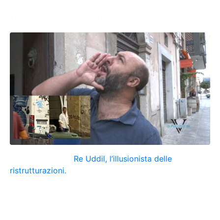
le macerie nel nulla
Chiamatelo pure
Re Uddil, l’illusionista delle
ristrutturazioni.
Siamo tornati da lui dopo aver
ricevuto nuove segnalazioni. Una fotografia lo
immortala mentre carica le macerie su un furgone. La
domanda sorge spontanea: dove avrà buttato tutto
Uddil? E il furgone era in regola? La zona sembra