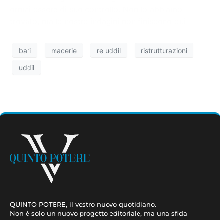
ormai essere di suo controllo. Non lo abbiamo
trovato, ma le nostre indagini non finiscono qui.
bari
macerie
re uddil
ristrutturazioni
uddil
QUINTO POTERE, il vostro nuovo quotidiano.
Non è solo un nuovo progetto editoriale, ma una sfida