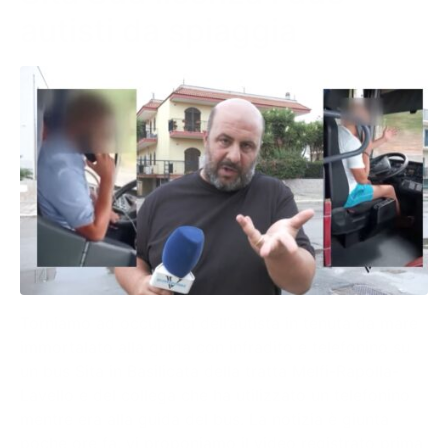
autisti da spiaggia
Torniamo ad occuparci dell’autista in tenuta da mare
immortalato alla guida con infradito e telefonino su
un bus Sita in Basilicata della tratta Melfi-Rapolla-
Lavello e del collega che ha utilizzato un telefonino
mentre era alla guida del bus. La notizia è giunta
poche ore fa, vi proponiamo il video registrato prima