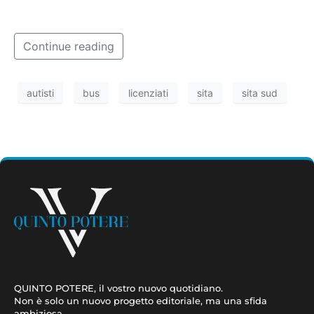
della decisione finale della Sita Sud.
Continue reading
autisti
bus
licenziati
sita
sita sud
QUINTO POTERE, il vostro nuovo quotidiano.
Non è solo un nuovo progetto editoriale, ma una sfida
ambiziosa.