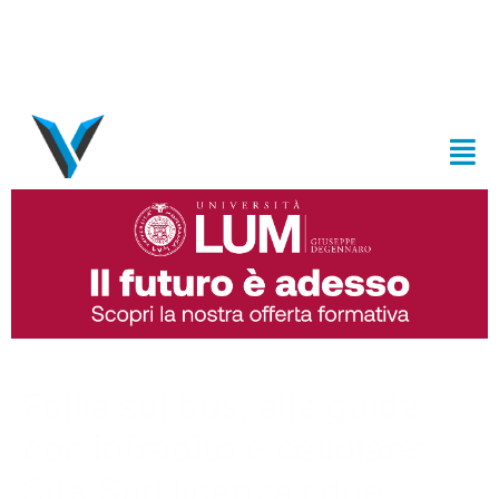
Follia sul bus, alla guida
con infradito e cellulare:
Sita Sud licenza i due