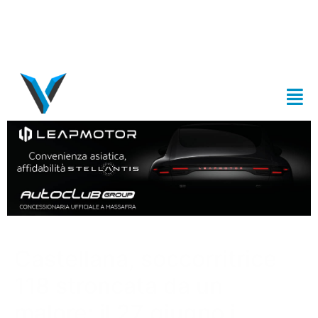
Castellana, soccorritrice
118 stroncata da un
malore: il 27 giugno i