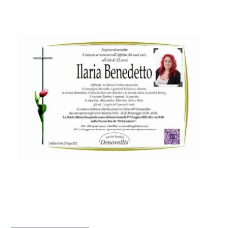
funerali di Ilaria Benedetto
Per chi volesse rivolgere un ultimo saluto a Ilaria, i
funerali sono previsti per domani, lunedì 27 giugno,
presso la parrocchia Il Salvatore di Castellana a
Grotte alle ore 9.30.