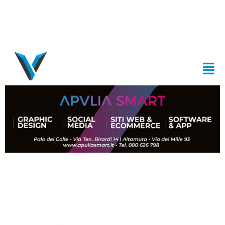
Quinto Potere sotto
accusa. Raffaele: “Non
sono un prestanome.