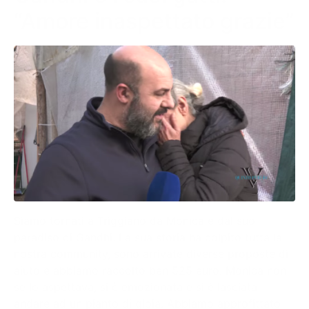
“Amore inaspettato grazie”
Siamo tornati a Triggiano da Monica e dal suo
paradiso di Gandhi. La sua storia ha colpito tutta la
nostra community, sono arrivate diverse proposte di
aiuto e abbiamo raccolto ben 525 euro. Monica non
se lo aspettava, si è emozionata e si è lasciata
andare ad un pianto di gioia. Abbiamo approfittato