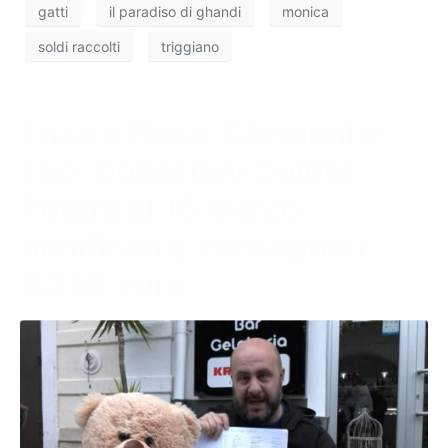
gatti
il paradiso di ghandi
monica
soldi raccolti
triggiano
Enzo e Rosa, Giovanni e
Leo. Donazioni Quinto
Potere al 16 marzo:
bonificati e consegnati
8.355 euro