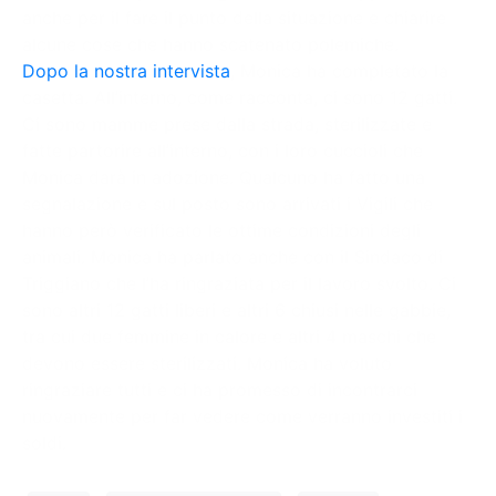
anche per il fare il punto della situazione e chiarire
alcune cose che hanno scatenato polemiche.
Dopo la nostra intervista
, Monica ha completato la
casetta. All’interno, come racconta, ci sono 12 gatti.
Ci sono mamme prese dalla strada, sterilizzate e
fatte partorire all’interno, con i loro cuccioli che
Monica darà in adozione. Qualcuno ha fatto una
segnalazione e sul posto sono arrivati i Vigili che
hanno però verificato le ottime condizioni degli
animali. Monica ha parlato anche con il Sindaco di
Triggiano che l’ha ringraziata per il lavoro svolto. Ci
sono altri 12 gatti liberi e altri 6 chiusi nelle gabbie,
tra cui due femmine in calore e altri 4 maschi che
devono essere sterilizzati. Monica ha voluto
ringraziare tutti e ci ha promesso di incontrarci
nuovamente per far vedere come verranno investiti i
soldi.