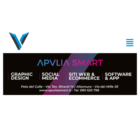
Il sogno di Monica, 525
euro per il paradiso di
Gandhi e i suoi gatti: