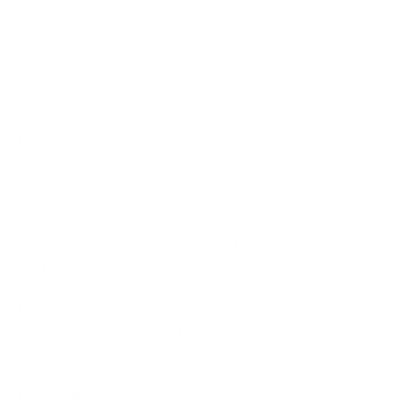
corso Vittorio Emanuele II;
d. via Melo, nel tratto compreso tra via Piccinni e
corso Vittorio Emanuele II;
e. via B. Petrone;
4. dalle ore 8.30 alle 12 e, comunque, fino al termine
delle esigenze, esclusivamente per il passaggio dei
partecipanti, è istituito il “DIVIETO DI
CIRCOLAZIONE”, sulle seguenti strade e piazze:
a. corso Vittorio Emanuele II, nel tratto compreso tra
via Marchese di Montrone e piazza Garibaldi;
b. via Latilla;
c. via San Francesco d’Assisi, nel tratto compreso tra
via Latilla e piazza Massari;
d. corso Vittorio Veneto, nel tratto compreso tra via
Brigata Regina e piazza Massari;
e. corso senatore De Tullio;
f. piazzale Colombo;
g. lungomare Imperatore Augusto;
h. piazzale IV Novembre;