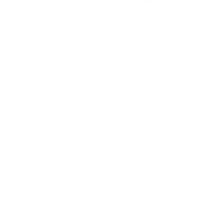
di 50 mt. circa a partire da piazza Massari in
direzione del piazzale mons. Mincuzzi;
d. piazza Gramsci, carreggiata prospiciente il mare,
lato giardino Veterani dello Sport, nel tratto
compreso tra il prolungamento della via Di Vagno e il
distributore di carburante all’altezza di via F. Filzi;
e. piazza Poerio, ambo i lati, nel tratto compreso tra
le carreggiate di via Di Vagno (area
sottostante il cavalcavia Garibaldi);
3. dalle ore 4.30 alle 16 e, comunque, fino al termine
delle esigenze è istituito il “DIVIETO DI
CIRCOLAZIONE” sulle seguenti strade e piazze:
a. corso Vittorio Emanuele II, tratto compreso tra via
Marchese di Montrone e piazzale
IV Novembre;
b. piazza Massari, ambo le carreggiate comprese tra
corso Vittorio Emanuele II e corso
senatore De Tullio;
c. via Cairoli, nel tratto compreso tra via Piccinni e