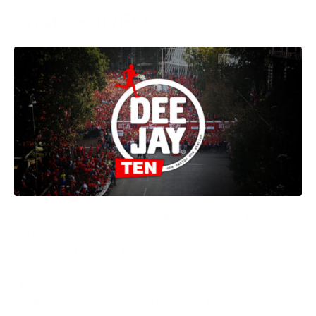
sosta – INFO
Domenica 27 aprile torna a Bari la “Deejay Ten”, la
corsa non agonistica ideata da Linus di Radio Deejay.
Sono due i percorsi previsti, con partenza alle ore
9.30 da corso Vittorio Emanuele II:
· percorso non competitivo di 10 km: corso Vittorio
Emanuele II (altezza via Argiro), via Latilla, via San