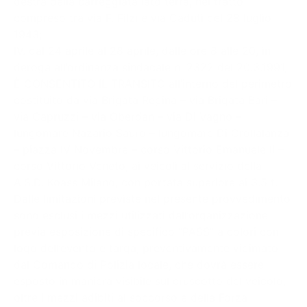
destra della carreggiata lato terra, nel tratto
compreso tra via F. Filzi e via Caduti del 28 luglio
1943;
IV. dal 24 aprile al 28 aprile, dalle ore 8 alle 20, in
deroga all’ordinanza sindacale n. 2322 del 20.3.1991,
È CONSENTITO IL TRANSITO all’interno del perimetro
costituito da via Brigata Regina – via Brigata Bari –
via Capruzzi – via Oberdan – via Di Vagno –
lungomare Nazario Sauro – lungomare Di Crollalanza
– piazza IV Novembre – corso Vittorio Emanuele II –
corso Vittorio Veneto, ai veicoli al servizio della
A.S.D. Koass Milano, con portata superiore ai 3.5 t.
Dalle limitazioni previste nel presente provvedimento
sono esclusi i mezzi utilizzati dall’organizzazione
previa esposizione di specifico “PASS” a colori con
logo dell’evento e targa, preventivamente vidimato
dal Comando di Polizia locale, che dovrà essere
esposto in maniera visibile sul cruscotto del veicolo,
oltre i mezzi adibiti al soccorso e della Forza