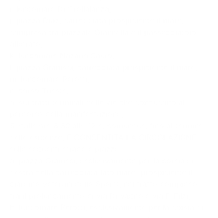
i. lungomare Di Crollalanza;
j. piazza Diaz, carreggiata prospiciente il mare,
compresa tra piazzale Giannella e il passeggiatoio
alberato;
k. lungomare Nazario Sauro;
l. piazza Gramsci, carreggiata prospiciente il mare;
m. lungomare Perotti;
n. corso Trieste;
o. sui tratti terminali delle vie che conducono al
percorso della manifestazione;
5. dalle ore 8.30 alle 12 e, comunque, fino al termine
delle esigenze, È CONSENTITA LA CIRCOLAZIONE
sulle seguenti strade e piazze:
a. piazza Gramsci, esclusivamente per la corsia di
destra della carreggiata lato mare (prospiciente il
giardino Veterani dello Sport), nel tratto compreso
tra il prolungamento di via Di Vagno e via F. Filzi;
b. lungomare Perotti, esclusivamente per la corsia di