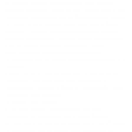
Francesco d’Assisi, piazza Massari (lato giardini
Isabella d’Aragona), corso Vittorio Veneto, giro di boa
all’altezza dell’incrocio con via Brigata Regina, ritorno
su corso Vittorio Veneto, corso senatore De Tullio,
piazzale Colombo, lungomare Imperatore Augusto,
piazzale IV Novembre, arrivo in piazza del Ferrarese.
Per consentire il regolare svolgimento della
manifestazione, la Polizia locale ha emanato
un’ordinanza con le seguenti limitazioni alla sosta e al
transito:
I. dalle ore 00.01 del 24 aprile alle 14 del 28 aprile e,
comunque, fino al termine delle operazioni di
smontaggio è istituito il “DIVIETO DI FERMATA” sulle
seguenti strade e piazze:
a. piazza della Libertà;
b. strada Palazzo dell’Intendenza, nel tratto
compreso tra vico Prefettura e strada Barone.
II. dalle ore 5 del giorno 25 aprile alle 16 del 27 aprile
e, comunque, fino al termine delle operazioni di