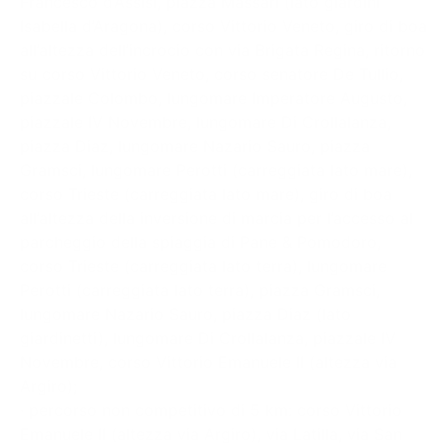
Francesco d’Assisi, piazza Massari (lato giardini
Isabella d’Aragona), corso Vittorio Veneto, giro di boa
all’altezza dell’incrocio con via Brigata Regina, ritorno
su corso Vittorio Veneto, corso senatore De Tullio,
piazzale Colombo, lungomare Imperatore Augusto,
piazzale IV Novembre, lungomare Di Crollalanza,
piazza Diaz, lungomare Nazario Sauro, piazza
Gramsci, lungomare Perotti (carreggiata lato mare),
corso Trieste (carreggiata lato mare), giro di boa
all’altezza della inversione di marcia per l’accesso al
parcheggio della spiaggia di Pane & Pomodoro,
corso Trieste (carreggiata lato terra), lungomare
Perotti (carreggiata lato terra), piazza Gramsci,
lungomare Nazario Sauro, piazza Diaz (lato
giardinetti), lungomare Di Crollalanza, piazzale IV
Novembre, corso Vittorio Emanuele II (altezza via
Argiro);
· percorso non competitivo di 5 km: corso Vittorio
Emanuele II (altezza via Argiro), via Latilla, via San