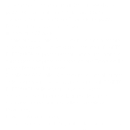
smontaggio è istituito il “DIVIETO DI FERMATA” su
piazza Massari, ambo i lati della carreggiata
compresa tra corso Vittorio Emanuele II e piazza
Federico II di Svevia (civici dispari).
III. domenica 27 aprile:
1. dalle ore 00.01 alle 16 e, comunque, fino al termine
delle operazioni di smontaggio è istituito il “DIVIETO
DI FERMATA” su piazza Massari, ambo i lati, ambo le
carreggiate comprese tra corso Vittorio Emanuele II e
piazza Federico II di Svevia;
2. dalle ore 00.01 alle 14 e, comunque, fino al termine
delle operazioni di smontaggio, è istituito il “DIVIETO
DI FERMATA” sulle seguenti strade e piazze:
a. corso Vittorio Emanuele II, ambo i lati, tratto
compreso tra via Quintino Sella e piazzale IV
Novembre;
b. via Latilla, ambo i lati;
c. corso senatore De Tullio, ambo i lati, per un tratto