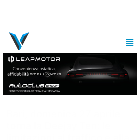
Bari, domenica 27 aprile
torna la Deejay Ten: le
limitazioni al traffico e alla