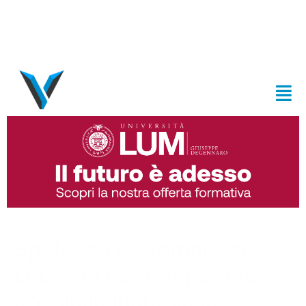
Spal-Bari e Cremonese-
Lecce in contemporanea:
possibile incrocio in