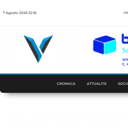
7 Agosto 2026 22:16
CH
CRONACA
ATTUALITÀ
SOCI
Bari, tavola da surf cade dal 
schianta contro il guardrail