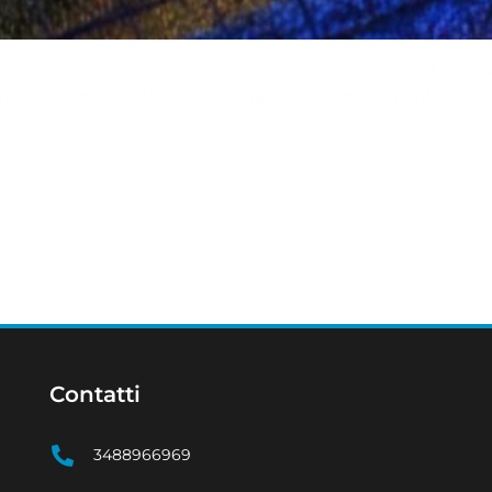
 sulla ss16, direzione sud, all’altezza dell’uscita 4. Una tavo
ura ha così “surfato” sulla ss16, schiantandosi contro il gu
Contatti
3488966969