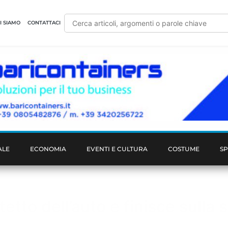
I SIAMO
CONTATTACI
ALE
ECONOMIA
EVENTI E CULTURA
COSTUME
S
tetto dell’auto e finisce sulla 