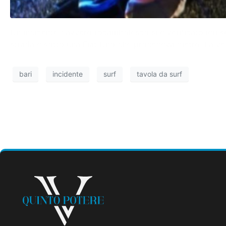
Un incidente davvero rocambolesco si è verificato ieri sera
strada e sotto una Fiat Uno che procedeva dietro. La vett
bari
incidente
surf
tavola da surf