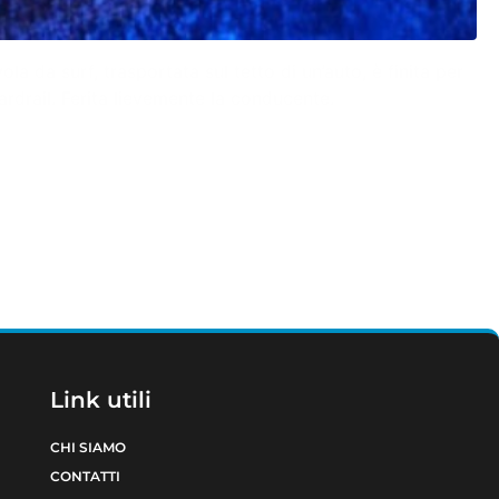
la da surf, trasportata sul tetto di un’auto, è finita per
ardrail. Ferita lievemente la conducente.
Link utili
CHI SIAMO
CONTATTI