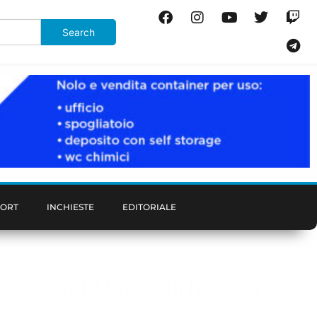
PORT
INCHIESTE
EDITORIALE
ss16: Fiat Uno “surfa” e si