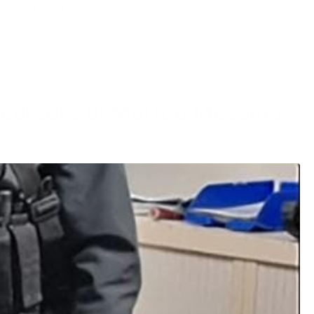
rile del 1954 viene trasferito a Termini Imerese.
el carcere di Matteo Messina