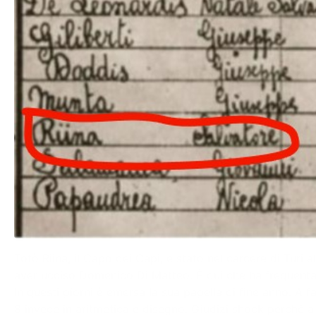
Totò Riina, il Capo dei Capi, è stato nel carcere di Turi 
aver ucciso Domenico Di Matteo. È qui che ha frequenta
In questi giorni è emersa la sua pagella di fine anno. A f
8 invece in aritmetica e disegno. Giudizi shock perché a