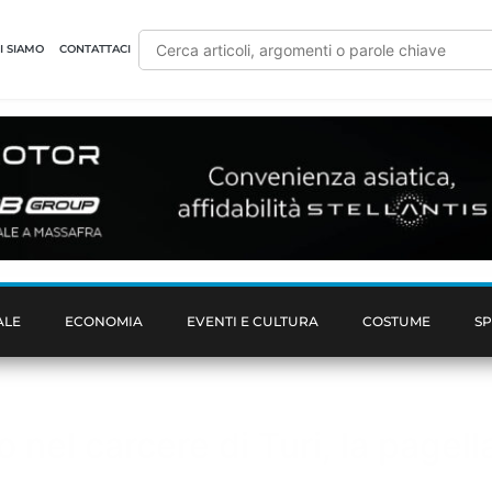
I SIAMO
CONTATTACI
ALE
ECONOMIA
EVENTI E CULTURA
COSTUME
S
 nel carcere di Turi, la pagel