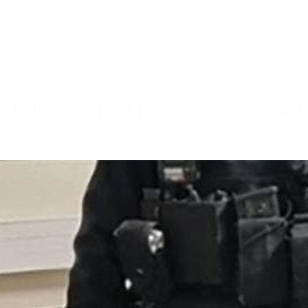
rive alla quarta elementare senza concluderla perché il 23 ap
talia, disposto il 41 bis: è n