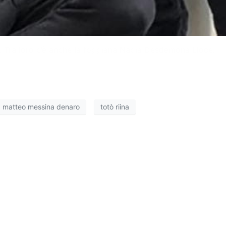
ne. Tra loro c’è anche la foggiana Nadia Desdemona Lioce.
matteo messina denaro
totò riina