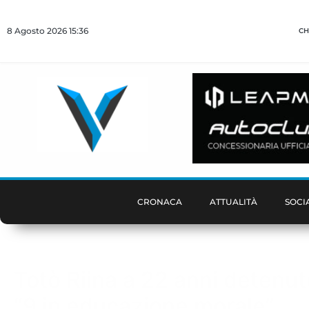
8 Agosto 2026 15:36
CH
CRONACA
ATTUALITÀ
SOCI
Totò Riina a 22 anni detenuto
“9 in educazione morale”