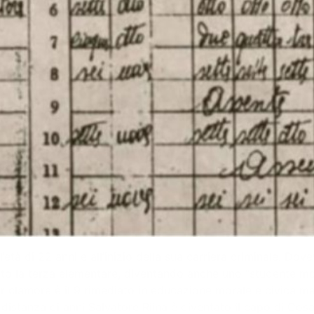
all’età di 22 anni e all’inizio della sua carriera criminale. 
to la terza elementare, diventando anche uno “studente mo
ar clamore è il 9 rimediato in educazione morale e civica ma 
 distanza di anni Salvatore Riina è diventato il capo di Co