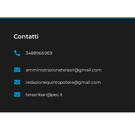
Contatti
3488966969
amministrazioneterasrl@gmail.com
redazionequintopotere@gmail.com
terasrlbari@pec.it
SOCIALE
ECONOMIA
EVENTI E CULTURA
COSTUME
SPORT