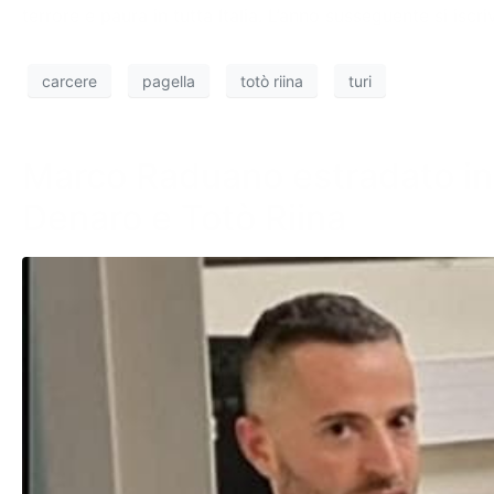
terrore e paura in tutta Italia. L’anno susseguente si isc
carcere
pagella
totò riina
turi
Marco Raduano estradato in I
Denaro e Totò Riina