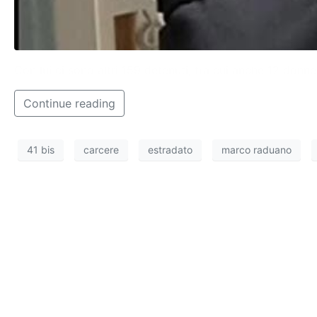
Con lui ci sono altri 159 detenuti, tra cui anche 12 don
Continue reading
41 bis
carcere
estradato
marco raduano