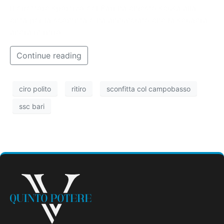
Il direttore sportivo del Bari ha chiesto scusa alla
città per la sconfitta e ha annunciato che la squadra
andrà in ritiro.
Continue reading
ciro polito
ritiro
sconfitta col campobasso
ssc bari