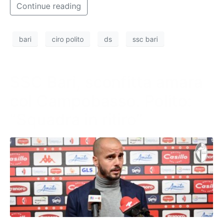
Continue reading
bari
ciro polito
ds
ssc bari
SSC Bari, sconfitta amara
col Campobasso. Polito:
“Squadra in ritiro”