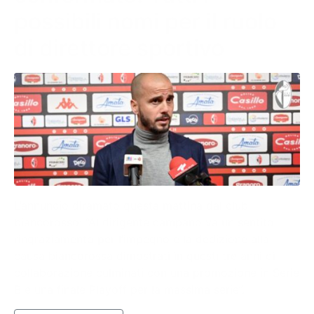
possibili nomi per il ruolo
di direttore sportivo
L’annuncio diramato questa mattina dal club
biancorosso: “Al dirigente campano va un sentito
ringraziamento per l’impegno e la dedizione alla
causa biancorossa dimostrati in questi tre anni di
collaborazione culminati con una promozione in Serie
B e una finale Playoff per la massima serie”.