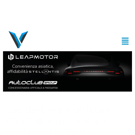
Ssc Bari, ora è ufficiale:
Ciro Polito non è stato
confermato. Tutti i