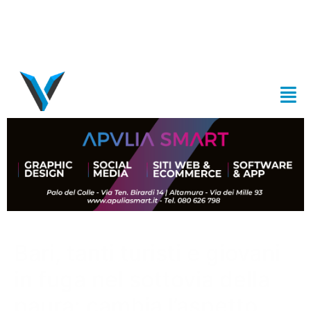
Bari, tanti turisti e giovani
in fuga nel sottovia della
paura: cambia l’aspetto