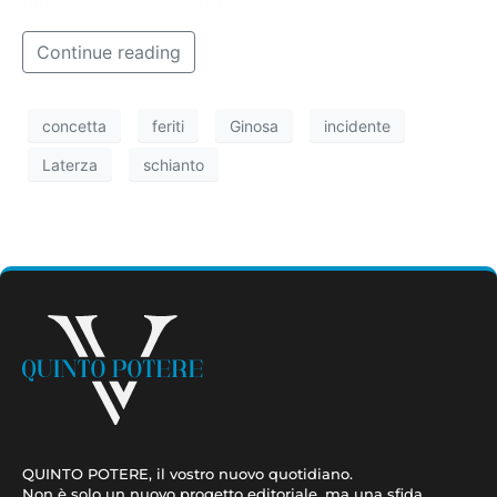
Continue reading
concetta
feriti
Ginosa
incidente
Laterza
schianto
QUINTO POTERE, il vostro nuovo quotidiano.
Non è solo un nuovo progetto editoriale, ma una sfida