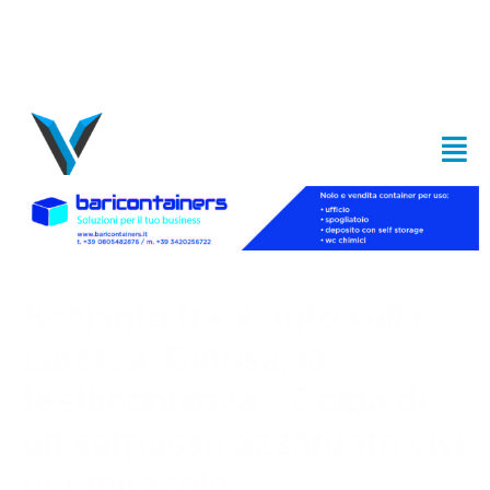
Schianto tra 4 auto sulla
Laterza-Ginosa, la
testimonianza: “Colpa di
un sorpasso azzardato vivi
per miracolo”