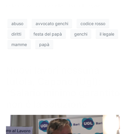
nella nuova puntata della rubrica Il Legale.
abuso
avvocato genchi
codice rosso
diritti
festa del papà
genchi
il legale
mamme
papà
Nuovi lavori nessuna
tutela, Capone (Ugl):
“Salario minimo garantito
non é la soluzione”