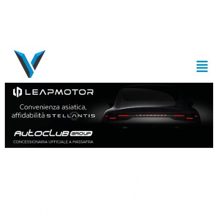
IL LEGALE – Festa del
Papà. Genchi: “Stessi
diritti delle mamme. No