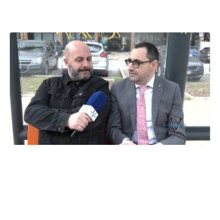
all’abuso del codice rosso”
Oggi 19 marzo, in occasione della festa di San
Giuseppe, si celebra anche la festa del papà. Quinto
Potere, nel corso di questi anni, ha acceso i suoi
riflettori anche sulle storie di alcuni padri di famiglia e
sulle loro battaglie giudiziarie. Abbiamo deciso di
affrontare l’argomento anche con l’avvocato Genchi