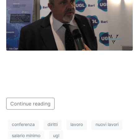
In un’era dove nascono nuove mansioni lavorative, è
impensabile prevedere che si possano applicare
diritti nati per altri tipi di lavori. Della questione ne
abbiamo parlato con il segretario generale della Ugl,
Francesco Paolo Capone.
Continue reading
conferenza
diritti
lavoro
nuovi lavori
salario minimo
ugl