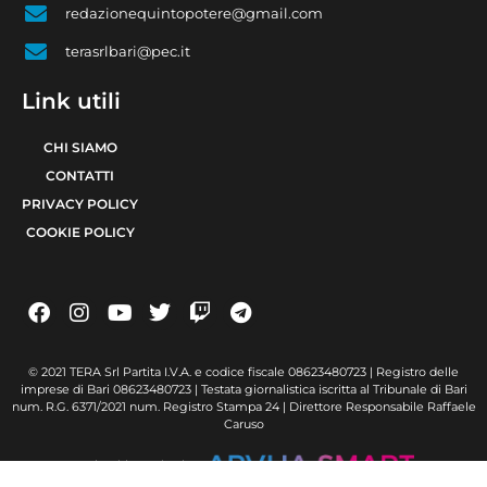
redazionequintopotere@gmail.com
terasrlbari@pec.it
Link utili
CHI SIAMO
CONTATTI
PRIVACY POLICY
COOKIE POLICY
© 2021 TERA Srl Partita I.V.A. e codice fiscale 08623480723 | Registro delle
imprese di Bari 08623480723 | Testata giornalistica iscritta al Tribunale di Bari
num. R.G. 6371/2021 num. Registro Stampa 24 | Direttore Responsabile Raffaele
Caruso
Made with passion by