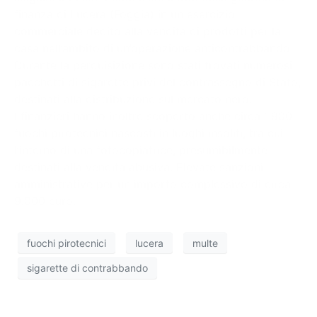
finanza di Lucera (Foggia) in un esercizio
commerciale dedito alla vendita di prodotti per la
casa nell’ambito di un’operazione anticontrabbando.
Durante la perquisizione sono stati trovati numerosi
pacchetti di sigarette privi del contrassegno di Stato,
destinati alla distribuzione sul mercato nero.
I finanzieri hanno inoltre scoperto anche circa 1.900
fuochi pirotecnici nascosti in luoghi insoliti, tra cui
l’interno di una fotocopiatrice, presumibilmente
destinati alla vendita abusiva. Elevate sanzioni
amministrative per un importo complessivo di circa
9.000 euro.
fuochi pirotecnici
lucera
multe
sigarette di contrabbando