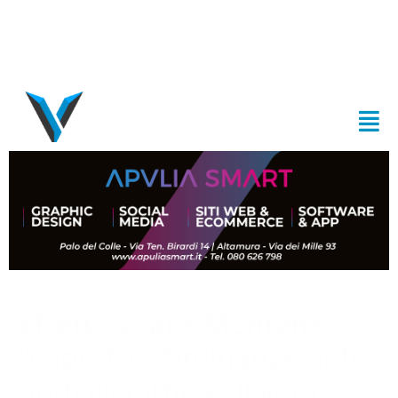
Effetto Crans Montana,
l’esperto: “Ordinanze anti
botti illegittime. Il vero