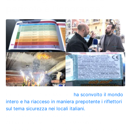
pericolo è l’ignoranza”
La tragedia di Crans-Montana
ha sconvolto il mondo
intero e ha riacceso in maniera prepotente i riflettori
sul tema sicurezza nei locali italiani.
Il video che vi
proponiamo farà sicuramente discutere.
Abbiamo intervistato Stefano Mazzilli, agente di
commercio e direttore commerciale di Pirotecnica