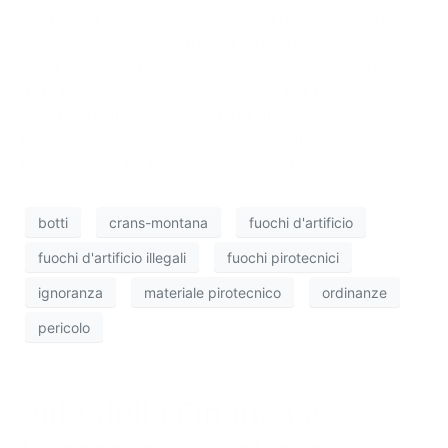
Castellana che si occupa di importare e distribuire
articoli pirotecnici su tutto il territorio nazionale.
Ci ha consegnato il suo “vangelo”, dove sono presenti
tutte le informazioni e le istruzioni per l’uso secondo
quanto stabilito dalle leggi. Da quello che accade nei
locali alle ordinanze anti botti, Mazzilli ci rivela alcuni
retroscena di un mondo in parte “ignorato”.
botti
crans-montana
fuochi d'artificio
fuochi d'artificio illegali
fuochi pirotecnici
ignoranza
materiale pirotecnico
ordinanze
pericolo
Blitz della Finanza a