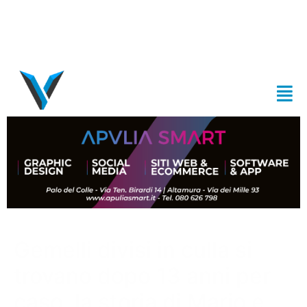
Gemelli divisi in culla si
trovano dopo 13 anni per
caso, la storia di Mario e