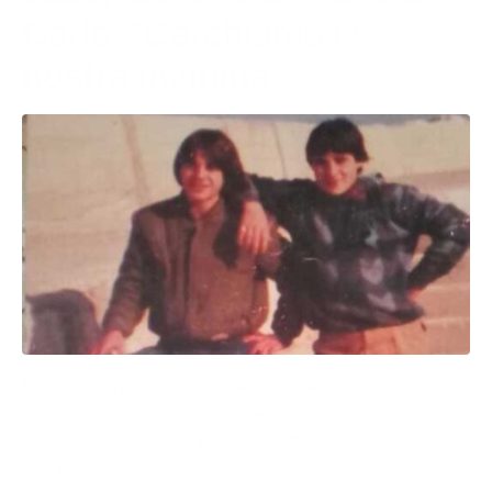
Carlo: “Cerchiamo la
nostra mamma”
Mario e Carlo, che oggi hanno 61 anni, a solo 11 mesi
sono stati adottati da due famiglie diverse. Hanno
vissuto per 13 anni a pochi chilometri di distanza in
due paesi della provincia di Bari, convinti di non
avere fratelli e senza sapere di essere stati adottati.