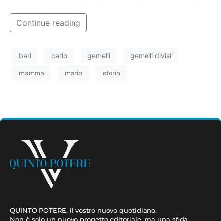
Continue reading
bari
carlo
gemelli
gemelli divisi
mamma
mario
storia
QUINTO POTERE, il vostro nuovo quotidiano.
Non è solo un nuovo progetto editoriale, ma una sfida