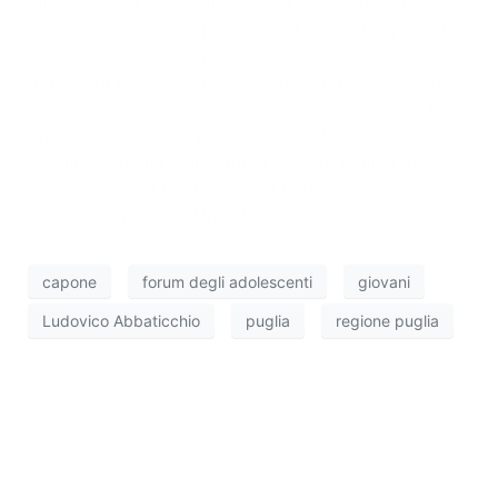
come i capelli che sporgono dal velo, il trucco che
sembra “pesante” o i pantaloni, il velo e i soprabiti
corti, attillati o colorati”. All’incontro, moderato dalla
giornalista Lucia Portolano, sono intervenuti anche:
Sanaz Suhani, della comunità iraniana di Puglia, Anna
Paterno, delegata ai percorsi formativi Uniba, Giulia
Annalinda Neglia, delegata al Welfare e alle Pari
Opportunità del Politecnico di Bari, Giuseppe Grassi,
delegato al bilancio UniSalento.
capone
forum degli adolescenti
giovani
Ludovico Abbaticchio
puglia
regione puglia