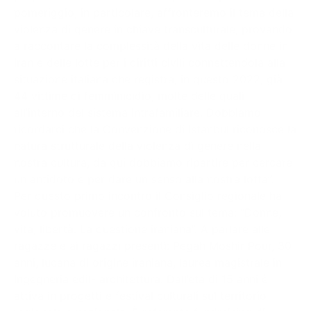
pomeriggio, in particolare, affronteremo il tema della
violenza di genere in chiave transculturale, provando
a raccontare la complessità della vita delle donne in
Iran e delle lotte per i diritti civili connettendola alla
situazione italiana che registra, in questo 2022, già
44 vittime di femminicidio, molte delle quali
all’interno del sistema intrafamiliare. Dobbiamo
ricordarci che la Convenzione di Istanbul riconosce la
natura strutturale della violenza di genere nella
nostra cultura, da qui dobbiamo ripartire per cercare
un antidoto e per dare un senso alla nostra lotta”.
Per questo primo incontro il Consiglio regionale ha
voluto promuovere un confronto sul tema: “Donne,
vita, libertà. La questione iraniana”. A parlare alle
ragazze e ai ragazzi presenti: Pegah Moshir Pour, 30
anni, lucana di origine iraniana, laurea magistrale in
Ingegneria edil- architettura. Dall’età di 15 anni è
attiva in progetti e festival culturali sul territorio