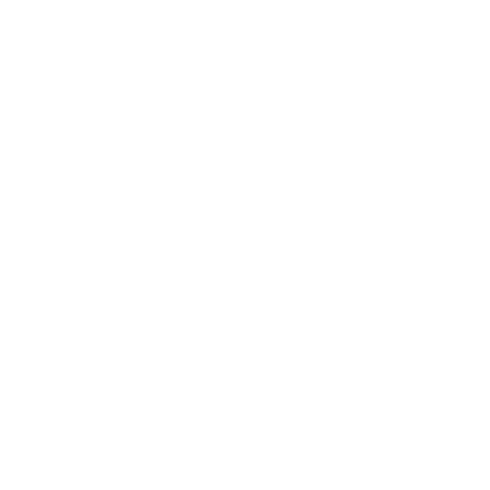
casi, si trasformano in paura e pessimismo. Si
sentono soli, abbandonati, e grande, purtroppo, è la
sfiducia nei confronti della politica: sette giovani su
dieci non si sentono rappresentati e il 23% degli
under 35 (che sale al 24 % tra i giovani-adulti) ha già
detto che la prossima volta non andrà a votare.
Eppure loro desiderano solo poter vivere in una
società più inclusiva, che premia chi ha voglia di fare.
Per questa ragione abbiamo deciso di coinvolgerli
facendoli partecipare attivamente, chiedendo loro
cosa si aspettano dalle Istituzioni e quali temi
vogliono affrontare nei prossimi mesi, insieme a noi,
agli assessori, agli uffici, a esperti di vari settori. Il
Forum regionale degli Adolescenti mette finalmente a
sistema questo incredibile percorso di condivisione e
lo fa con la potenza dell’ascolto e
dell’approfondimento. Sono convinta che da oggi
saremo tutte e tutti più ricchi, i giovani e il nostro
Consiglio regionale, da oggi avremo un’occasione