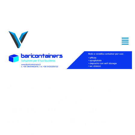
Puglia, nasce in Consiglio
il primo Forum degli
adolescenti: “Giovani al
servizio della Regione e
del Paese”