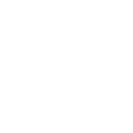
regionale e nazionale. È referente fundraising di
UNESCO Giovani Italia Basilicata, associata Cultura
Italiae Young e collaboratrice dell’ufficio EURO-NET
Potenza dove gestisce e partecipa a svariati progetti
europei tra cui Erasmus +. Nel 2015 ha aperto un
collettivo all’interno dell’Unibas, “WoMan”, contro la
violenza di genere, che è stato premiato dal CUG
Nazionale come best practice. Porta la sua firma la
lettera aperta, dello scorso 5 ottobre, ai rettori e agli
organi istituzionali delle università italiane, con la
richiesta di un intervento diretto di solidarietà dei
Paesi occidentali e dell’Onu per garantire agli studenti
iraniani ospitalità nelle università europee; Domi Bufi,
responsabile Amnesty International Puglia e Matera,
dei rettori delle Università pugliesi.
“Combattiamo da quando è scoppiata la rivoluzione
islamica, ovvero dal 1979, – ha detto Pegah Moshir
Pour – e non abbiamo mai smesso di farlo, solo che
finora le nostre battaglie sono rimaste silenti. Oggi a