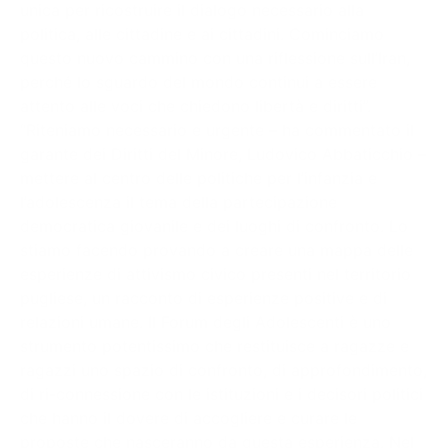
unica per ricostruire il dialogo necessario alla
politica, alle cittadine e ai cittadini. Cominciamo
questo nuovo cammino con una riflessione sull’Iran,
perché lo sguardo del mondo continui a essere
attento alle voci che chiedono libertà e diritti”.
“Riteniamo necessario e urgente – ha commentato il
garante dei Diritti del Minore, Ludovico Abbaticchio –
mettere al centro delle politiche per l’infanzia e
l’adolescenza il tema della partecipazione
democratica giovanile e dei luoghi di confronto. Lo
stiamo facendo provando a creare una mappa delle
esperienze di attivismo civico presenti nel territorio
pugliese, un racconto di esperienze positive e di
relazioni umane. Il Forum degli Adolescenti è uno
strumento potentissimo che restituisce a ragazze e
ragazzi uno spazio di confronto, di approfondimento,
di ri-connessione con le istituzioni e i decisori politici
che hanno il dovere di accogliere e curare le
proposte che nasceranno da questa esperienza. Nel