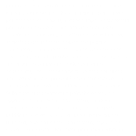
per brevi soste casuali per strada, ricevendo minacce
e insulti, viene ordinato loro di tirare in avanti il velo
per nascondere i capelli, vengono imposti fazzolettini
per pulirsi il trucco davanti agli agenti di polizia
morale. Le donne vengono afferrate per le braccia,
schiaffeggiate in faccia, colpite con pugni e
manganelli, e ammanettate e spinte violentemente
contro furgoni della polizia. Questi atti equivalgono a
trattamenti o punizioni crudeli, disumani o
degradanti, che è assolutamente vietato dal diritto
internazionale, compreso il Patto internazionale sui
diritti politici e civili, di cui l’Iran è uno Stato parte.
Sulla base di regolamenti e politiche adottate e
applicate da vari organi governativi, a milioni di
donne è stato inoltre negato l’ingresso in spazi
pubblici come aeroporti, campus universitari, centri
ricreativi, ospedali e uffici governativi, espulse da
scuole e università e licenziate per ragioni arbitrarie