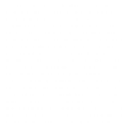
Oggi l’insediamento ufficiale alla presenza della
Presidente del Consiglio regionale e del garante dei
diritti del Minore, Ludovico Abbaticchio.
“Abbiamo una grande responsabilità verso le nostre
ragazze e i nostri ragazzi – ha detto in apertura la
Presidente del Consiglio – aiutarli ad avere fiducia nel
futuro, nella politica e nelle Istituzioni. E non c’era
modo migliore a nostro avviso del coinvolgerli
attivamente nei processi dove il futuro e la politica si
decidono e prendono forma giorno dopo giorno. Mi
hanno molto colpito i dati dell’ultimo rapporto
CENSIS: dopo la pandemia più di sei giovani su dieci
hanno cambiato la propria visione del futuro, solo il
22% di loro pensa che sarà migliore di oggi, tutti gli
altri ritengono invece che non potrà che peggiorare.
Manca una promessa di miglioramento e benessere, e
allora, di fronte a ciò che non conoscono, prevalgono
in loro condizioni di incertezza e ansia che, in alcuni