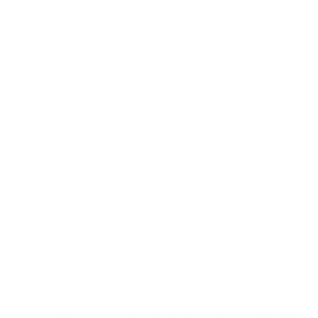
noi si è unita anche la generazione Z, perché la
Repubblica islamica opprime e reprime chiunque
vada contro i diktat del regime e lo fa senza
distinzioni. E non è solo la questione del velo, perché
in Iran il velo si è sempre portato, piuttosto oggi il
velo è diventato un simbolo. Il velo copre la testa e
nella testa delle donne iraniane c’è sapere, cultura,
competenza, un sapere che il regime vuole mettere a
tacere. Basta pensare che il 97% delle donne iraniane
è alfabetizzato, di queste il 66% sono laureate e il
70% laureate in materie STEM. Se ci facciamo caso
tutte le donne che vengono prese dalla polizia
Pasdaran sono colpite con i manganelli sulla testa, e
anche il gesto di tagliarsi capelli è simbolico. Non è
solo il velo, il dolore è molto più grande”. “Le donne
iraniane – ha aggiunto Domi Bufi – sono regolarmente
oggetto di molestie verbali e aggressioni fisiche da
parte della polizia e forze paramilitari. Questo vuol
dire essere prese di mira in quanto donne anche solo