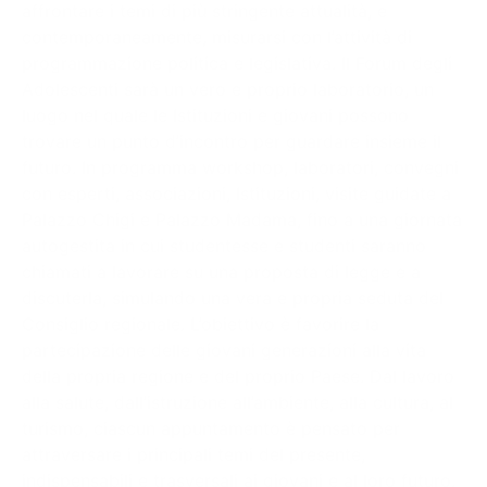
affrontare i temi di più stringente attualità, e
contemporaneamente, misurarsi con l’attività di
programmazione politica e legislativa. Il Forum degli
Adolescenti sarà un vero e proprio laboratorio, un
luogo nel quale le Istituzioni e giovani possono
trovare un punto d’incontro per guardare insieme il
futuro. In programma workshop, laboratori, convegni
con esperti, associazioni, Istituzioni, visite guidate a
Palazzo Chigi e Palazzo Madama, fino a una giornata
autogestita in cui studentesse e studenti saranno
chiamati a lavorare su una proposta di legge e a
discuterla, simulando una vera e propria seduta del
Consiglio regionale. L’obiettivo è favorire la
partecipazione delle giovani generazioni alla vita
della propria regione e del proprio Paese. Dal lavoro
alla salute, dall’istruzione all’ambiente, alla cultura, al
turismo, ciascun appuntamento è pensato per
attraversare i principali temi del presente,
indispensabili e trasversali ai giovani e al loro futuro.