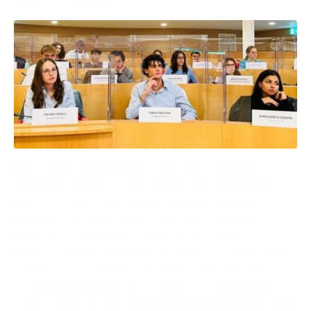
Nasce in Puglia il Forum degli Adolescenti. Uno
strumento di dialogo tra generazioni e Istituzioni, già
previsto da legge regionale, di cui il Consiglio
regionale si dota, su proposta della sua prima
Presidente donna, Loredana Capone. Oltre 50
ragazze e ragazzi tra i 14 e i 19 anni, dagli studenti
del progetto biennale “Giovani in Consiglio: da
osservatori a protagonisti” ai rappresentanti delle
Consulte provinciali, si riuniranno periodicamente per