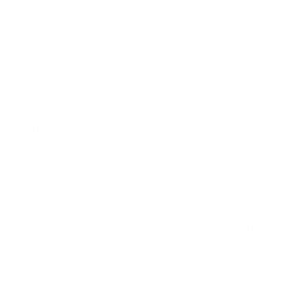
dimostrative e didattiche legate ai temi del cibo,
della corretta alimentazione e della valorizzazione e
promozione dei prodotti tipici del territorio
· promuovere la lotta allo spreco alimentare, le buone
pratiche per il recupero delle eccedenze e
l’educazione alimentare.
La concessione dell’immobile è prevista per la durata
sperimentale di un anno, con possibilità di proroga.
L’importo annuale del canone di concessione è
determinato in 68.039,79 € più IVA, comprendendo
sia i locali al piano terra sia i locali/garage al piano
interrato. Il mercato agricolo per la vendita diretta
dovrà svolgersi con almeno tre volte a settimana,
con orari minimi di apertura di sei ore all’interno delle
seguenti fasce orarie: stagione estiva (aprile –
settembre) dalle ore 6 alle 22; stagione invernale
(ottobre – marzo) dalle ore 6 alle 20. Insieme alla
vendita di prodotti agricoli a km zero da parte degli