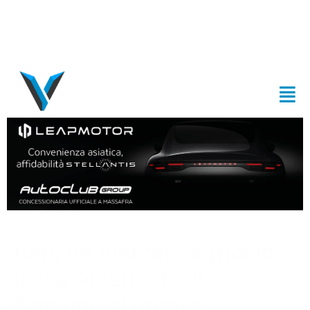
Bari, un mercato agricolo
in via Amendola. Il
Comune ci riprova: