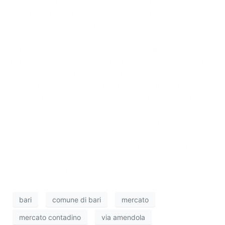
agricoltori, il concessionario dovrà organizzare e
gestire attività, iniziative, eventi e servizi di carattere
divulgativo, promozionale, didattico, culturale e
sociale dedicate ai temi dell’agricoltura sostenibile,
del cibo e dell’alimentazione. La domanda di
partecipazione, munita di marca da bollo da 16 euro,
sottoscritta e corredata degli allegati richiesti, dovrà
essere presentata entro le ore 12 del prossimo 8
novembre esclusivamente a mezzo pec all’indirizzo
suap.comunebari@pec.rupar.puglia.it
e indicare il
seguente oggetto: “Avviso pubblico per
manifestazione di interesse per la ricerca di un
concessionario del mercato coperto sito in via
Amendola, 106 per l’organizzazione e la gestione di
un mercato agricolo a vendita diretta”.
bari
comune di bari
mercato
mercato contadino
via amendola