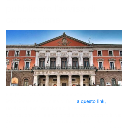
pubblicato l’avviso di
concessione
È in pubblicazione da questa mattina sul sito
istituzionale del Comune di Bari,
a questo link,
l’avviso di manifestazione di interesse per la
concessione dell’immobile del mercato coperto in via
Amendola 106 a un consorzio o a un’associazione