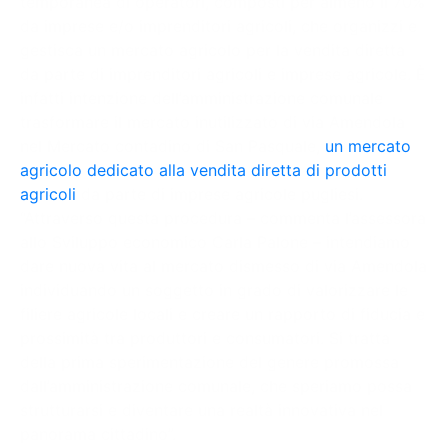
temporanea di operatori, composti per almeno il 70%
da imprese e/o imprenditori agricoli, che organizzi e
gestisca un mercato agricolo per la vendita diretta
da parte di imprenditori agricoli e imprese agricole. È
infatti intenzione dell’amministrazione comunale
trasformare il mercato inutilizzato di via Amendola
nel Mercato contadino di San Pasquale,
un mercato
agricolo dedicato alla vendita diretta di prodotti
agricoli
da parte di imprese agricole pugliesi.
“Attraverso questa procedura – commenta l’assessora
allo Sviluppo economico Carla Palone – intendiamo
dare nuova vita al mercato dismesso di via Amendola
individuando un soggetto in grado di valorizzare le
filiere agricole locali e creare un rapporto di fiducia e
prossimità tra produttori e consumatori. Si tratta
della prima sperimentazione del genere promossa
dall’amministrazione comunale, che speriamo possa
strutturarsi e diventare una realtà innovativa nel
panorama cittadino”.