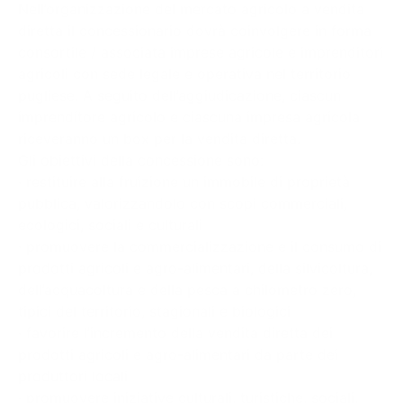
Nell’organizzazione del mercato agricolo a vendita
diretta il concessionario dovrà coinvolgere in forma
consortile / associata imprese agricole e imprenditori
agricoli con sede legale e operativa nel territorio
pugliese. A seguito dell’aggiudicazione, ciascun
imprenditore agricolo e ciascuna impresa agricola
riceveranno un box per la vendita diretta.
Gli obiettivi della concessione sono:
· restituire alla fruizione un immobile di proprietà
pubblica, valorizzandolo con scopi commerciali,
ecologici, sociali e culturali
· promuovere la commercializzazione e il consumo di
prodotti agricoli e agro-alimentari, della silvicoltura,
dell’acquacoltura e della pesca a chilometro zero,
tipici del territorio, stagionali e biologici
· favorire l’incremento della vendita diretta dei
prodotti agricoli e agro-alimentari da parte dei
produttori locali
· promuovere iniziative culturali, turistiche, sociali,