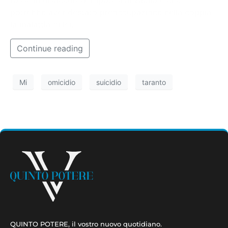
fosse in disaccordo. L’ipotesi al vaglio è che
potrebbe aver destato preoccupazione nella coppia
la malattia di lei.
Continue reading
Mi
omicidio
suicidio
taranto
QUINTO POTERE, il vostro nuovo quotidiano.