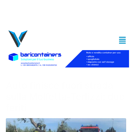
Auto finisce fuori strada
sulla Molfetta-Terlizzi: due
feriti