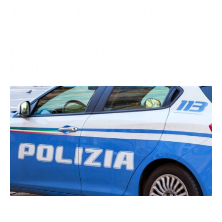
Taranto, morti marito e
moglie: si indaga sul
movente. Attesa per
l’autopsia
Scavando nelle loro vite è emerso che la coppia non