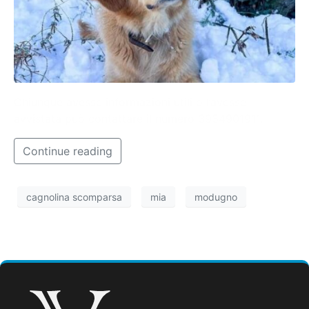
Chiunque avesse informazioni utili o l’avesse
avvistata può contattare il numero 3934901911.
Continue reading
cagnolina scomparsa
mia
modugno