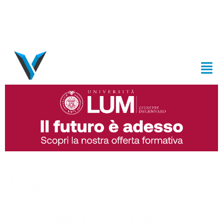
Cagnolina scomparsa a
Gravere, Mia è tornata a
casa. Michele: “Mai visto