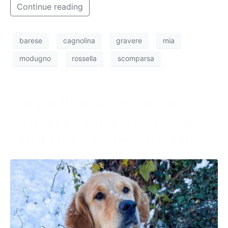
Continue reading
barese
cagnolina
gravere
mia
modugno
rossella
scomparsa
Cagnolina scomparsa a
Gravere, appello sui social:
“Aiutateci a ritrovare Mia”