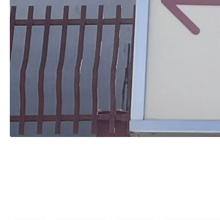
Va in arresto cardiaco cinque minuti dopo essere arrivato
dei sanitari con il defibrillatore, almeno 16 le scosse date
Il paziente è stato recuperato e trasportato dal 118 all’o
promesso che al più presto ritornerà sul posto per ringraz
La nota dolente della vicenda è che il P.P.I.T. di Bitonto