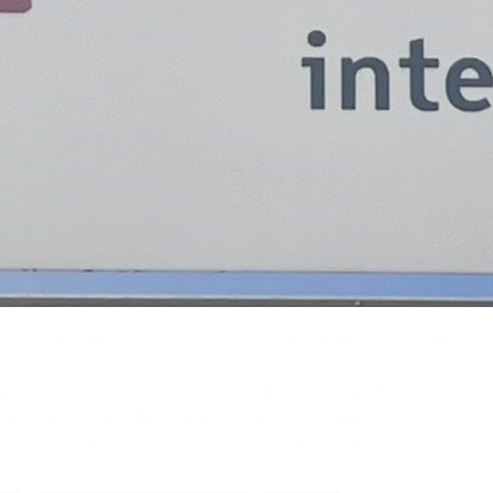
 da solo al punto di primo intervento territoriale di Biton
.
spedale San Paolo di Bari dove gli è stato impiantato un defi
iare i sanitari che gli hanno salvato la vita.
 sembra destinato ad essere chiuso e la preoccupazione è tant