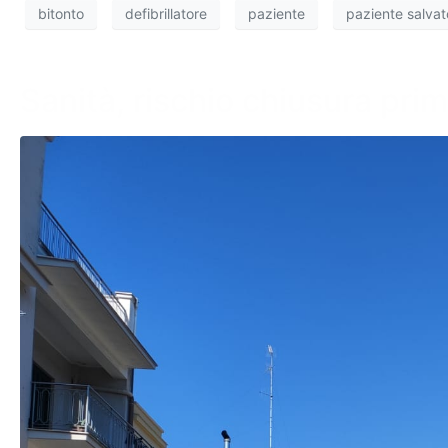
bitonto
defibrillatore
paziente
paziente salvat
Sanità, rischio chiusura pri