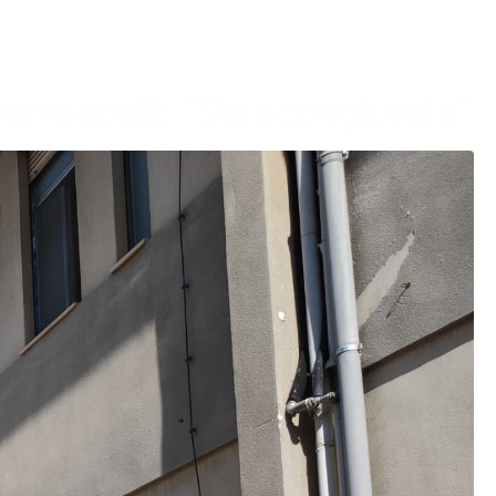
Damascelli: “Sia scongiurata”