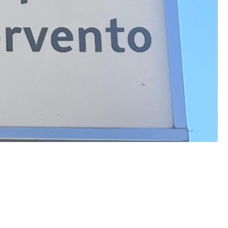
to accusando un dolore al torace. Immediato l’intervento
brillatore interno salvandogli la vita. L’uomo ha
a tra i cittadini.