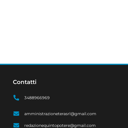
Contatti
3488966969
amministrazioneterasrl@gmail.com
redazionequintopotere@gmail.com