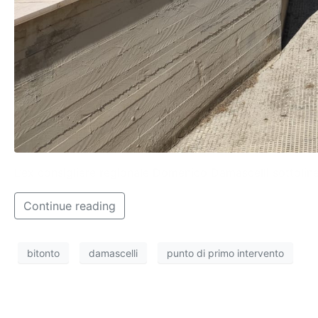
L’ex consigliere regionale Domenico Damascelli sottolinea
Continue reading
bitonto
damascelli
punto di primo intervento