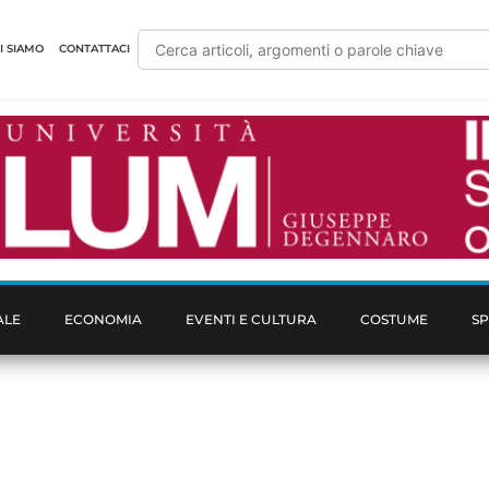
I SIAMO
CONTATTACI
ALE
ECONOMIA
EVENTI E CULTURA
COSTUME
S
 punto di primo intervento e va
latore