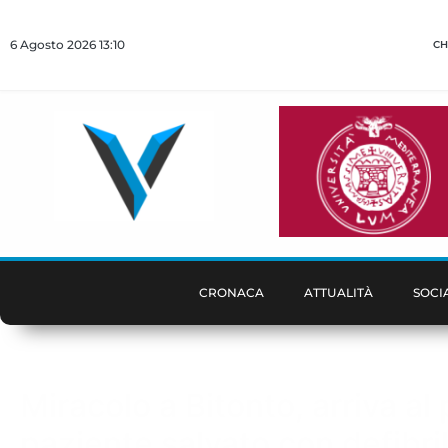
6 Agosto 2026 13:10
CH
CRONACA
ATTUALITÀ
SOCI
Miracolo a Bitonto, arriva al
paziente salvato con defibril