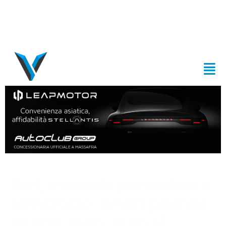
Bari, mancata precedenza
all’incrocio: Smart piomba
su una Jeep. Auto si