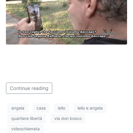
Angela ha le idee chiare e durante una videochiamata
con Lello espone la propria volontà. Il fratello però
non ci sta, vuole tornare a vivere con lei nella casa di
via Don Bosco.
Continue reading
angela
casa
lello
lello e angela
quartiere libertà
via don bosco
videochiamata