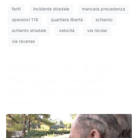
feriti
incidente stradale
mancata precedenza
operatori 118
quartiere libertà
schianto
schianto stradale
velocità
via nicolai
via ravanas
Il ritorno a casa. Angela:
“Non voglio vendiamola”.
Lello: “Non hai capito
niente”