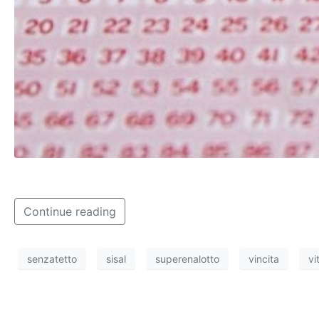
Una storia a lieto fine quella di Gianluigi, il senzatetto 
Continue reading
senzatetto
sisal
superenalotto
vincita
vi