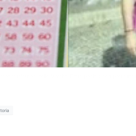
barese trasferitosi nelle Marche. Entro pochi giorni potrà inc
ttoria