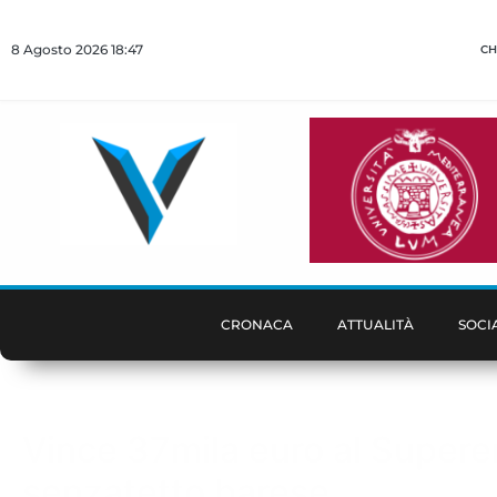
8 Agosto 2026 18:47
CH
CRONACA
ATTUALITÀ
SOCI
Vince 37mila euro al Superenal
senzatetto barese