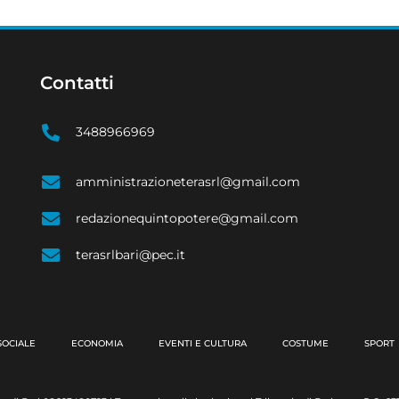
Contatti
3488966969
amministrazioneterasrl@gmail.com
redazionequintopotere@gmail.com
terasrlbari@pec.it
SOCIALE
ECONOMIA
EVENTI E CULTURA
COSTUME
SPORT