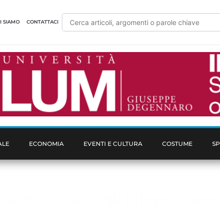
I SIAMO
CONTATTACI
ALE
ECONOMIA
EVENTI E CULTURA
COSTUME
S
otto, risolti gli intoppi buroc